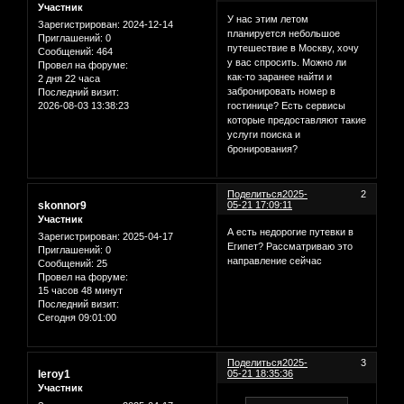
Участник
У нас этим летом
Зарегистрирован
: 2024-12-14
планируется небольшое
Приглашений:
0
путешествие в Москву, хочу
Сообщений:
464
у вас спросить. Можно ли
Провел на форуме:
как-то заранее найти и
2 дня 22 часа
забронировать номер в
Последний визит:
2026-08-03 13:38:23
гостинице? Есть сервисы
которые предоставляют такие
услуги поиска и
бронирования?
Поделиться
2025-
2
skonnor9
05-21 17:09:11
Участник
А есть недорогие путевки в
Зарегистрирован
: 2025-04-17
Египет? Рассматриваю это
Приглашений:
0
направление сейчас
Сообщений:
25
Провел на форуме:
15 часов 48 минут
Последний визит:
Сегодня 09:01:00
Поделиться
2025-
3
leroy1
05-21 18:35:36
Участник