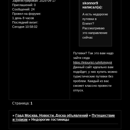
Зарегистрирован
: 2025-04-17
skonnor9
Приглашений:
0
написал(а):
Сообщений:
24
Провел на форуме:
А есть недорогие
1 день 8 часов
путевки в
Последний визит:
Египет?
Сегодня 10:58:02
Рассматриваю
это направление
сейчас
Путевки? Так это вам надо
зайти сюда
https://intourist.ru/info/egypt
Данный сайт идеально вам
подойдет, у них купить можно
туристические путевки без
проблем. Каждый из вас
сможет классно провести
отпуск.
Страница:
1
»
Град Москва. Новости. Доска объявлений
»
Путешествие
и туризм
»
Недорогие гостиницы