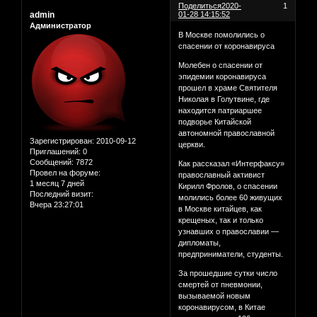
Поделиться
2020-
1
admin
01-28 14:15:52
Администратор
В Москве помолились о
спасении от коронавируса
Молебен о спасении от
эпидемии коронавируса
прошел в храме Святителя
Николая в Голутвине, где
находится патриаршее
подворье Китайской
автономной православной
Зарегистрирован
: 2010-09-12
церкви.
Приглашений:
0
Сообщений:
7872
Как рассказал «Интерфаксу»
Провел на форуме:
православный активист
1 месяц 7 дней
Кирилл Фролов, о спасении
Последний визит:
молились более 60 живущих
Вчера 23:27:01
в Москве китайцев, как
крещеных, так и только
узнавших о православии —
дипломаты,
предприниматели, студенты.
За прошедшие сутки число
смертей от пневмонии,
вызываемой новым
коронавирусом, в Китае