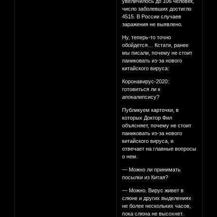
увеличилось до 106 человек,
число заболевших достигло
4515. В России случаев
заражения не выявлено.
Ну, теперь-то точно
обойдется… Кстати, ранее
мы писали, почему не стоит
паниковать из-за нового
китайского вируса:
Коронавирус-2020:
готовиться ли к
апокалипсису?
Публикуем карточки, в
которых Доктор Фил
объясняет, почему не стоит
паниковать из-за нового
китайского вируса, и
отвечает на главные вопросы
о нем.
— Можно ли принимать
посылки из Китая?
— Можно. Вирус живет в
слюне и других выделениях
не более нескольких часов,
пока слюна не высохнет.