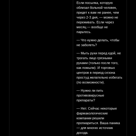
Если посылка, которую
облизал больной человек,
придет к вам не ранее, чем
через 2-3 дня, — можно не
переживать. Если через
месяц — вообще не
парьтесь.
— Что нужно делать, чтобы
не заболеть?
— Мыть руки перед едой, не
трогать лицо грязными
руками (только после того,
как помыли). И торговых
центров в период сезона
простуд желательно избегать
(по возможности).
— Нужно ли пить
противовирусные
препараты?
— Нет. Сейчас некоторые
фармакологические
компании решили
пропиариться. Ваша паника
— для многих источник
дохода.