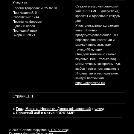
Участник
Свежий и вкусный японский
Зарегистрирован
: 2025-02-01
чай ORIGAMI — для успеха,
Приглашений:
0
красоты и здоровья в каждом
Сообщений:
1744
дне.
Провел на форуме:
У нас уникальная коллекция
6 дней 0 часов
чаёв. Я лично
Последний визит:
Вчера 10:28:21
продегустировал более 1000
образцов японского чая и
матча и предлагаю вам
только 40 лучших.
Они действительно самые
вкусные. Всё – только под
моим личным контролем. Как
выбор чаев и поставщиков в
Японии, так и тестирование
каждой партии чая.
https://origamitea.ru/
Страница:
1
»
Град Москва. Новости. Доска объявлений
»
Флуд
»
Японский чай и матча "ORIGAMI"
© 2000 Сервис форумов «
LiFeForums
»
Создать форум бесплатно