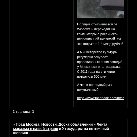
Полиция отказывается от
Windows и переходит на
компьютеры с российской
операционной системой. На
это потратят 1,4 млрд рублей.
А министерство культуры
регулярно закупает
православные энциклопедий
у Московского патриархата.
С 2011 года на эти книги
потратили 500 млн.
А что в последний раз
покупали вы?
https://www.facebook.com/InterestingM
Страница:
1
»
Град Москва. Новости. Доска объявлений
»
Лента
маразма в нашей стране
»
У государства пятничный
шоппинг