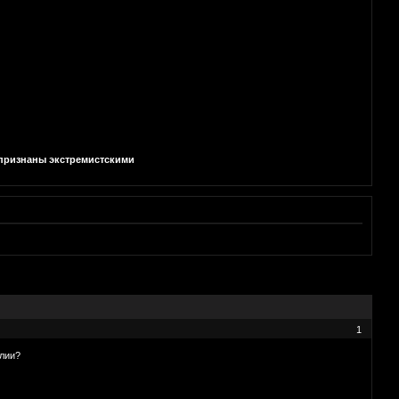
и признаны экстремистскими
1
алии?