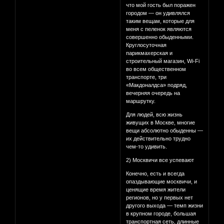
что мой гость был поражен
городом — он удивлялся
таким вещам, которые для
меня с пеленок являются
совершенно обыденными.
Круглосуточная
парикмахерская и
строительный магазин, Wi-Fi
во всем общественном
транспорте, три
«Макдоналдса» подряд,
вечерняя очередь на
маршрутку.
Для людей, всю жизнь
живущих в Москве, многие
вещи абсолютно обыденны —
их действительно трудно
чем-то удивить.
2) Москвичи все успевают
Конечно, есть и всегда
опаздывающие москвичи, и
ценящие время жители
регионов, но у первых нет
другого выхода — темп жизни
в крупном городе, большая
транспортная сеть, длинные