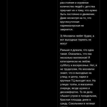
расстояния и огромное
количество людей с детства
приучает их к тому, что нужно
быть постоянно в движении.
Даже несмотря на то, что
круглосуточная
парикмахерская не
закроется.
3) Москвичи любят будни, а
вот выходные терпеть не
могут
Раньше я думала, что одна
такая. Оказалась, что нас
несколько миллионов! Я
категорически не люблю
субботу и воскресенье. Нет, я
не трудоголик. Но москвичи
знают, что в выходные на
улицу, в центр, парки и
крупные ТЦ выходят все. На
улицах толпы, в магазинах
очереди, везде шумно и
дискомфортно. То ли дело
«Ашан» утром в понедельник,
Красная площадь днем в
среду, Сокольники в четверг