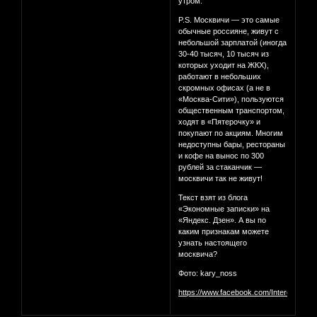
утром.
P.S. Москвичи — это самые
обычные россияне, живут с
небольшой зарплатой (иногда
30-40 тысяч, 10 тысяч из
которых уходит на ЖКХ),
работают в небольших
скромных офисах (а не в
«Москва-Сити»), пользуются
общественным транспортом,
ходят в «Пятерочку» и
покупают по акциям. Многим
недоступны бары, рестораны
и кофе на вынос по 300
рублей за стаканчик —
москвичи так не живут!
Текст взят из блога
«Экономные записки» на
«Яндекс. Дзен». А вы по
каким признакам можете
узнать настоящего
москвича?
Фото: kary_noss
https://www.facebook.com/InterestingM