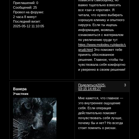
повысить самооценку, но
Приглашений:
0
важно тщательно взвесить
Сообщений:
25
все «за» и «против». Я
Провел на форуме:
читала, что нужно выбирать
2 часа 8 минут
хорошую клинику и опытного
Последний визит:
хирурга. Если ты ищешь
2025-05-12 11:10:05
информацию, можешь
ознакомиться с материалом
по увеличению груди тут
https://www.molodeu.ru/plastic/uvelichen
grudi.html
Это поможет тебе
принять обоснованное
решение. Главное, чтобы ты
чувствовала себя комфортно
и уверенно в своем решении!
Поделиться
2025-
3
Ванера
03-15 14:49:27
Участник
Мне кажется, что главное —
это внутреннее ощущение
себя. Если операция
действительно поможет
почувствовать себя лучше,
почему бы и нет? Но всегда
стоит помнить о рисках.