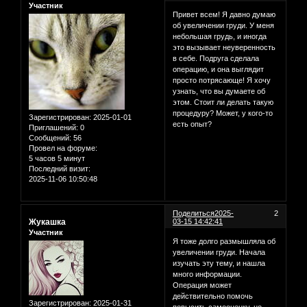
Участник
Привет всем! Я давно думаю
об увеличении груди. У меня
небольшая грудь, и иногда
это вызывает неуверенность
в себе. Подруга сделала
операцию, и она выглядит
просто потрясающе! Я хочу
узнать, что вы думаете об
этом. Стоит ли делать такую
процедуру? Может, у кого-то
Зарегистрирован
: 2025-01-01
есть опыт?
Приглашений:
0
Сообщений:
56
Провел на форуме:
5 часов 5 минут
Последний визит:
2025-11-06 10:50:48
Поделиться
2025-
2
Жукашка
03-15 14:42:41
Участник
Я тоже долго размышляла об
увеличении груди. Начала
изучать эту тему, и нашла
много информации.
Операция может
действительно помочь
Зарегистрирован
: 2025-01-31