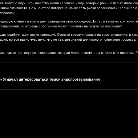
жет заметно улучшить качество жизни человека. Люди, которые раньше испытывали си
ычной активности. Но мне стало интересно, какие есть риски осложнения? Я слышал о
пространено?
хорошую клинику и врача для проведения этой процедуры. Есть ли какие-то критерии, 
отезировании, но что еще собственно может повлиять на результат операции?
ходит реабилитация после операции. Сколько времени уходит на восстановление, и ка
ции, но все равно чувствую, что не хватает знаний для полного понимания процесса.
ную статью про эндопротезирование, которая может ответить на многие мои вопросы.
»
Я начал интересоваться темой эндопротезирования