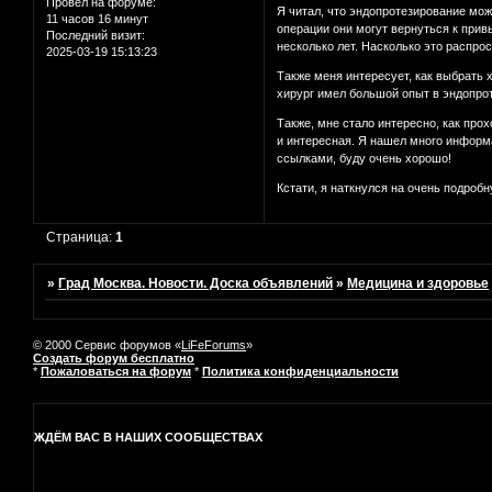
Провел на форуме:
Я читал, что эндопротезирование мо
11 часов 16 минут
операции они могут вернуться к прив
Последний визит:
несколько лет. Насколько это рас
2025-03-19 15:13:23
Также меня интересует, как выбрать 
хирург имел большой опыт в эндопр
Также, мне стало интересно, как про
и интересная. Я нашел много информа
ссылками, буду очень хорошо!
Кстати, я наткнулся на очень подроб
Страница:
1
»
Град Москва. Новости. Доска объявлений
»
Медицина и здоровье
© 2000 Сервис форумов «
LiFeForums
»
Создать форум бесплатно
*
Пожаловаться на форум
*
Политика конфиденциальности
ЖДЁМ ВАС В НАШИХ СООБЩЕСТВАХ