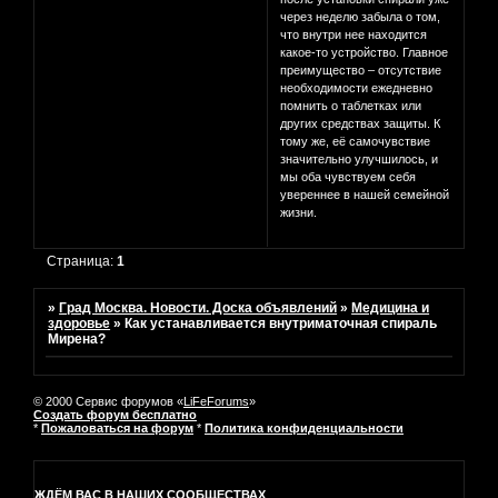
через неделю забыла о том,
что внутри нее находится
какое-то устройство. Главное
преимущество – отсутствие
необходимости ежедневно
помнить о таблетках или
других средствах защиты. К
тому же, её самочувствие
значительно улучшилось, и
мы оба чувствуем себя
увереннее в нашей семейной
жизни.
Страница:
1
»
Град Москва. Новости. Доска объявлений
»
Медицина и
здоровье
»
Как устанавливается внутриматочная спираль
Мирена?
© 2000 Сервис форумов «
LiFeForums
»
Создать форум бесплатно
*
Пожаловаться на форум
*
Политика конфиденциальности
ЖДЁМ ВАС В НАШИХ СООБЩЕСТВАХ