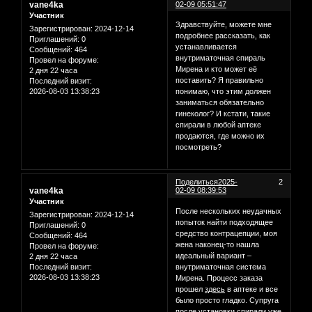
vane4ka
02-09 05:51:47
Участник
Здравствуйте, можете мне
Зарегистрирован
: 2024-12-14
подробнее рассказать, как
Приглашений:
0
устанавливается
Сообщений:
464
внутриматочная спираль
Провел на форуме:
Мирена и кто может её
2 дня 22 часа
поставить? Я правильно
Последний визит:
2026-08-03 13:38:23
понимаю, что этим должен
заниматься обязательно
гинеколог? И кстати, такие
спирали в любой аптеке
продаются, где можно их
посмотреть?
Поделиться
2025-
2
vane4ka
02-09 08:39:53
Участник
После нескольких неудачных
Зарегистрирован
: 2024-12-14
попыток найти подходящее
Приглашений:
0
средство контрацепции, моя
Сообщений:
464
жена наконец-то нашла
Провел на форуме:
идеальный вариант –
2 дня 22 часа
внутриматочная система
Последний визит:
2026-08-03 13:38:23
Мирена. Процесс заказа
прошел
здесь
в аптеке и все
было просто гладко. Супруга
после установки спирали уже