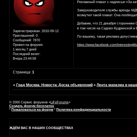
Рекламный плакат с надписью «За ка
Замруководителя службы аренды МДМ 
возмутил такой плакат. Она пообещал
Добавим, что 21 декабря сторонники 
в том числе на Садово-Кудринской и 
Зарегистрирован
: 2010-09-12
Приглашений:
0
По-вашему, такая реклама допустим
Сообщений:
7870
Провел на форуме:
https://www.facebook.com/InterestingM
1 месяц 7 дней
Последний визит:
Вчера 23:44:58
Страница:
1
»
Град Москва. Новости. Доска объявлений
»
Лента маразма в наш
© 2000 Сервис форумов «
LiFeForums
»
Создать форум бесплатно
*
Пожаловаться на форум
*
Политика конфиденциальности
ЖДЁМ ВАС В НАШИХ СООБЩЕСТВАХ