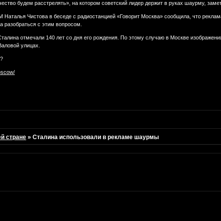
чество будем расстрелять», на котором советский лидер держит в руках шаурму, зам
Наталья Чистова в беседе с радиостанцией «Говорит Москва» сообщила, что реклама 
а разобраться с этим вопросом.
Сталина отмечали 140 лет со дня его рождения. По этому случаю в Москве изображени
Валовой улицах.
а?
oscow/
ей стране
»
Сталина использовали в рекламе шаурмы