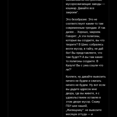
мусоросжигающие заводы —
кошмар. Давайте все
закроем“.
Это безобразие. Это не
соответствует каким-то там
современным трендам. И так
далее… Хорошо, закроем.
Говорят: „А эти полигоны,
которые вы создаете, вы что
творите? В Шиес собрались
везти мусор, в тайгу, не дай
бог! Вы представляете, что
там будет?! А вы там какие-
то полигоны создаете. В
Калуге! Вы с ума сошли что
ли?“
Коллеги, ну давайте вывозить
ничего не будем и сжигать
ничего не будем. Ну вот если
вы дадите адресок мне
двора, где вы живете, я с
удовольствием оставлю в
этом дворе мусор. Скажу
ГБУ-шке нашей,
„Жилищнику“: не вывозите
месяцок оттуда — и