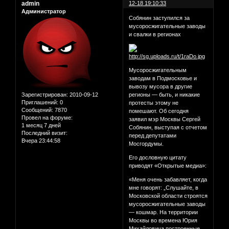
admin
12-18 19:10:33
Администратор
Собянин заступился за
мусоросжигательные заводы
и свалки в регионах
Мусоросжигательным
заводам в Подмосковье и
вывозу мусора в другие
Зарегистрирован
: 2010-09-12
регионы — быть, и никакие
Приглашений:
0
протесты этому не
Сообщений:
7870
помешают. Об сегодня
Провел на форуме:
заявил мэр Москвы Сергей
1 месяц 7 дней
Собянин, выступая с отчетом
Последний визит:
перед депутатами
Вчера 23:44:58
Мосгордумы.
Его дословную цитату
приводят «Открытые медиа»:
«Меня очень забавляет, когда
мне говорят: „Cлушайте, в
Московской области строятся
мусоросжигательные заводы
— кошмар. На территории
Москвы во времена Юрия
Михайловича построенные