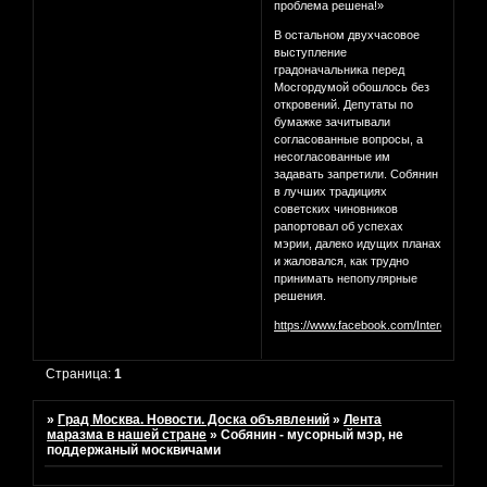
проблема решена!»
В остальном двухчасовое
выступление
градоначальника перед
Мосгордумой обошлось без
откровений. Депутаты по
бумажке зачитывали
согласованные вопросы, а
несогласованные им
задавать запретили. Собянин
в лучших традициях
советских чиновников
рапортовал об успехах
мэрии, далеко идущих планах
и жаловался, как трудно
принимать непопулярные
решения.
https://www.facebook.com/InterestingM
Страница:
1
»
Град Москва. Новости. Доска объявлений
»
Лента
маразма в нашей стране
»
Собянин - мусорный мэр, не
поддержаный москвичами