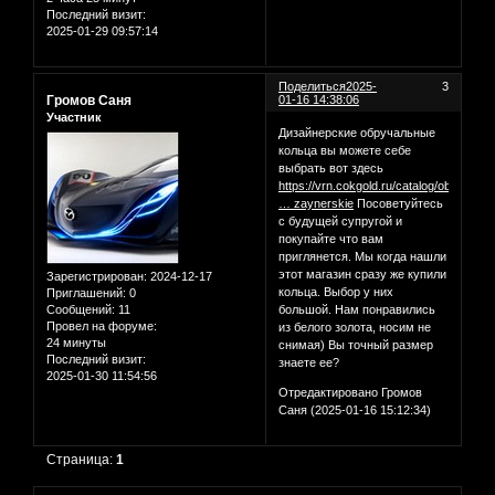
Последний визит:
2025-01-29 09:57:14
Поделиться
2025-
3
Громов Саня
01-16 14:38:06
Участник
Дизайнерские обручальные
кольца вы можете себе
выбрать вот здесь
https://vrn.cokgold.ru/catalog/obruchal
… zaynerskie
Посоветуйтесь
с будущей супругой и
покупайте что вам
приглянется. Мы когда нашли
этот магазин сразу же купили
Зарегистрирован
: 2024-12-17
кольца. Выбор у них
Приглашений:
0
Сообщений:
11
большой. Нам понравились
Провел на форуме:
из белого золота, носим не
24 минуты
снимая) Вы точный размер
Последний визит:
знаете ее?
2025-01-30 11:54:56
Отредактировано Громов
Саня (2025-01-16 15:12:34)
Страница:
1