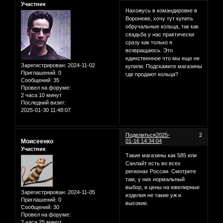
Участник
Нахожусь в командировке в
Воронеже, хочу тут купить
обручальные кольца, так как
свадьба у нас практически
сразу как только я
возвращаюсь. Это
единственное что мы еще не
Зарегистрирован
: 2024-11-02
купили. Подскажите магазины
Приглашений:
0
где продают кольца?
Сообщений:
35
Провел на форуме:
2 часа 10 минут
Последний визит:
2025-01-30 11:48:07
Поделиться
2025-
2
Моисеенко
01-16 14:34:04
Участник
Такие магазины как 585 или
Санлайт есть во всех
регионах России. Смотрите
там, у них нормальный
выбор, и цены на ювелирные
Зарегистрирован
: 2024-11-05
изделия не такие уж и
Приглашений:
0
высокие.
Сообщений:
30
Провел на форуме:
2 часа 25 минут