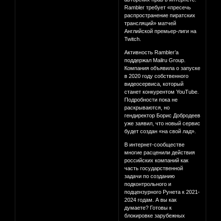
Rambler требует «пресечь
распространение пиратских
трансляций» матчей
Английской премьер-лиги на
Twitch.
Активность Rambler’a
поддержал Mailru Group.
Компания объявила о запуске
в 2020 году собственного
видеосервиса, который
станет конкурентом YouTube.
Подробности пока не
раскрываются, но
гендиректор Борис Добродеев
уже заявил, что новый сервис
будет создан «на свой лад».
В интернет-сообществе
многие расценили действия
российских компаний как
часть государственной
задачи по созданию
подконтрольного и
подцензурного Рунета к 2021-
2024 годам. А вы как
думаете? Готовы к
блокировке зарубежных