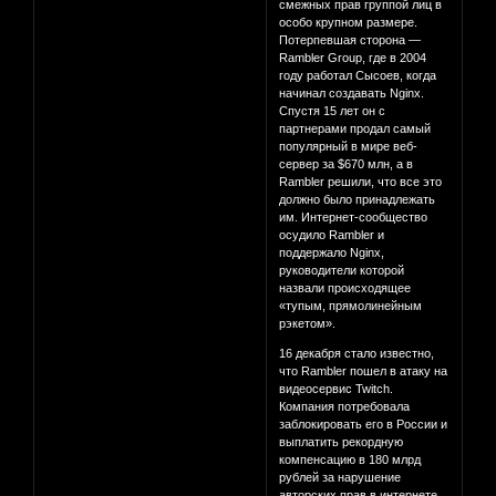
смежных прав группой лиц в
особо крупном размере.
Потерпевшая сторона —
Rambler Group, где в 2004
году работал Сысоев, когда
начинал создавать Nginx.
Спустя 15 лет он с
партнерами продал самый
популярный в мире веб-
сервер за $670 млн, а в
Rambler решили, что все это
должно было принадлежать
им. Интернет-сообщество
осудило Rambler и
поддержало Nginx,
руководители которой
назвали происходящее
«тупым, прямолинейным
рэкетом».
16 декабря стало известно,
что Rambler пошел в атаку на
видеосервис Twitch.
Компания потребовала
заблокировать его в России и
выплатить рекордную
компенсацию в 180 млрд
рублей за нарушение
авторских прав в интернете.