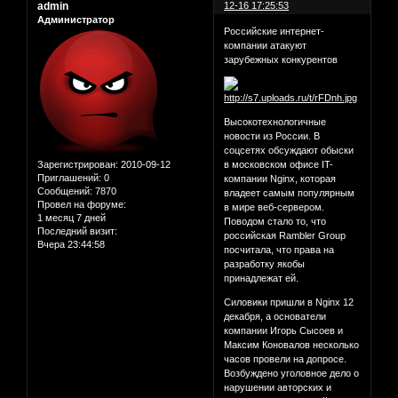
admin
12-16 17:25:53
Администратор
Российские интернет-
компании атакуют
зарубежных конкурентов
Высокотехнологичные
новости из России. В
соцсетях обсуждают обыски
Зарегистрирован
: 2010-09-12
в московском офисе IT-
Приглашений:
0
компании Nginx, которая
Сообщений:
7870
владеет самым популярным
Провел на форуме:
в мире веб-сервером.
1 месяц 7 дней
Поводом стало то, что
Последний визит:
российская Rambler Group
Вчера 23:44:58
посчитала, что права на
разработку якобы
принадлежат ей.
Силовики пришли в Nginx 12
декабря, а основатели
компании Игорь Сысоев и
Максим Коновалов несколько
часов провели на допросе.
Возбуждено уголовное дело о
нарушении авторских и