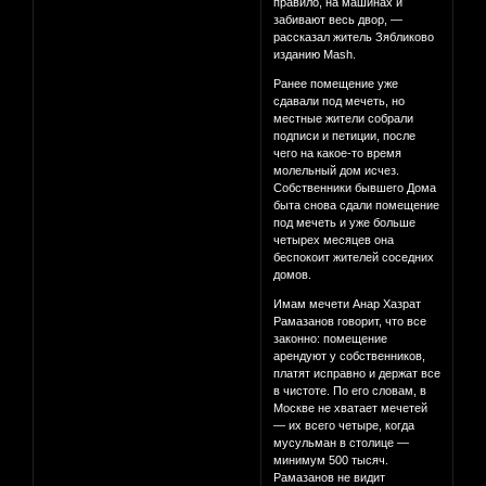
правило, на машинах и
забивают весь двор, —
рассказал житель Зябликово
изданию Mash.
Ранее помещение уже
сдавали под мечеть, но
местные жители собрали
подписи и петиции, после
чего на какое-то время
молельный дом исчез.
Собственники бывшего Дома
быта снова сдали помещение
под мечеть и уже больше
четырех месяцев она
беспокоит жителей соседних
домов.
Имам мечети Анар Хазрат
Рамазанов говорит, что все
законно: помещение
арендуют у собственников,
платят исправно и держат все
в чистоте. По его словам, в
Москве не хватает мечетей
— их всего четыре, когда
мусульман в столице —
минимум 500 тысяч.
Рамазанов не видит