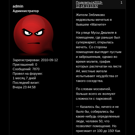
Поделиться
2019-
1
admin
12-14 13:13:32
Администратор
Жители Зябликово
недовольны мечетью в
бывшем «Магните»
На улице Мусы Джалиля в
помещении, где раньше был
супермаркет, открылась
мечеть. Со стороны
помещение выглядит пустым
и заброшенным, однако во
Зарегистрирован
: 2010-09-12
время молитв, график
Приглашений:
0
которых распечатан на листе
Сообщений:
7870
А4, местные жители
Провел на форуме:
испытывают неудобства от
1 месяц 7 дней
такого соседства.
Последний визит:
Вчера 23:44:58
По словам москвичей,
больше всего их волнуют
сложности с парковкой.
— Казалось бы, ничего и не
было бы, собирались бы
какие-нибудь определенные
люди, человек 50, что
позволяет помещение. Но
приезжает от 100 до 150! Как