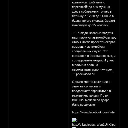
критичной проблемы с
парковкой: до 450 мужчин
здесь собираются только в
пятницу с 12:30 до 14:00, а в
будни, по его словам, бывает
максимум до 15 человек.
— Те люди, которые ходят к
нам, паркуют автомобили так,
чтобы могла проехать скорая
помощь и автомобили
специальных служб. Это
связано и с безопасностью, и
со здоровьем людей. И у нас
в религии вообще
перекрывать дороги — грех,
— рассказал он.
Однако местные жители с
этим не согласны и
продолжают обращаться в
разные инстанции. По их
мнению, мечети во дворе
быть не должно
https://www.facebook.com/InterestingM