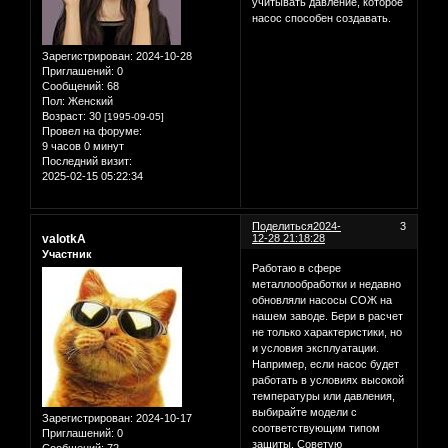
учитывать давление, которое
насос способен создавать.
Зарегистрирован
: 2024-10-28
Приглашений:
0
Сообщений:
68
Пол:
Женский
Возраст:
30
[1995-09-05]
Провел на форуме:
9 часов 0 минут
Последний визит:
2025-02-15 05:22:34
Поделиться
2024-
3
valotkA
12-28 21:18:28
Участник
Работаю в сфере
металлообработки и недавно
обновляли насосы СОЖ на
нашем заводе. Бери в расчет
не только характеристики, но
и условия эксплуатации.
Например, если насос будет
работать в условиях высокой
температуры или давления,
выбирайте модели с
Зарегистрирован
: 2024-10-17
соответствующим типом
Приглашений:
0
защиты. Советую
Сообщений:
72