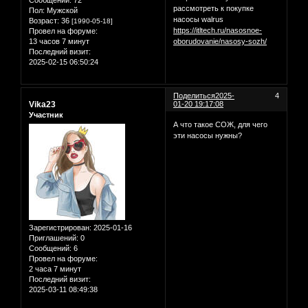
рассмотреть к покупке
Пол:
Мужской
насосы walrus
Возраст:
36
[1990-05-18]
https://itltech.ru/nasosnoe-
Провел на форуме:
13 часов 7 минут
oborudovanie/nasosy-sozh/
Последний визит:
2025-02-15 06:50:24
Поделиться
2025-
4
Vika23
01-20 19:17:08
Участник
А что такое СОЖ, для чего
эти насосы нужны?
Зарегистрирован
: 2025-01-16
Приглашений:
0
Сообщений:
6
Провел на форуме:
2 часа 7 минут
Последний визит:
2025-03-11 08:49:38