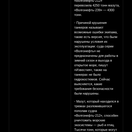
«Волгонефть-212»
перевозила 4250 тонн мазута,
«Волгонефть-239» — 4300
тонн.
- Причиной крушения
танкеров называют
возможные ошибки экипажа,
также есть версия, что были
нарушены условия их
эксплуатации: суда серии
«Волгонефть» не
предназначены для работы в
зимний сезон и выхода в
открытое море, пишут
«Известия», также на
танкерах не было
гидрокостюмов. Сейчас
выясняется, какие
требования безопасности
были нарушены.
- Мазут, который находился в
трюмах разломившегося
пополам судна
«Волгонефть-212», способен
уничтожить морские
экосистемы — рыб и птиц.
Тысячи тонн, которые могут