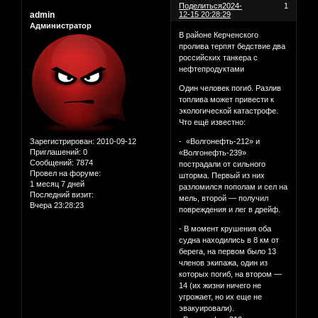
Поделиться
2024-
1
admin
12-15 20:28:29
Администратор
В районе Керченского
пролива терпят бедствие два
российских танкера с
нефтепродуктами
Один человек погиб. Разлив
топлива может привести к
экологической катастрофе.
Что ещё известно:
Зарегистрирован
: 2010-09-12
- «Волгонефть-212» и
Приглашений:
0
«Волгонефть-239»
Сообщений:
7874
пострадали от сильного
Провел на форуме:
шторма. Первый из них
1 месяц 7 дней
разломился пополам и сел на
Последний визит:
мель, второй — получил
Вчера 23:28:23
повреждения и лег в дрейф.
- В момент крушения оба
судна находились в 8 км от
берега, на первом было 13
членов экипажа, один из
которых погиб, на втором —
14 (их жизни ничего не
угрожает, но их еще не
эвакуировали).