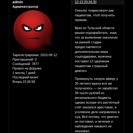
admin
12-13 20:34:30
Администратор
Онколог «нарисовал» рак
пациентам, чтоб получить
премию
Врач из Тульской области
решил подзаработать: зная,
что за выявление онкологии
на ранней стадии
предоставляется
дополнительная мера
Зарегистрирован
: 2010-09-12
соцподдержки, мужчина
Приглашений:
0
поставил 13 здоровым
Сообщений:
7877
пациентам страшный
Провел на форуме:
диагноз.
1 месяц 7 дней
Последний визит:
Провернуть хитрую аферу у
Вчера 23:36:58
35-летнего врача всё же
получилось — он заработал
39 тысяч рублей из
регионального бюджета,
однако вскоре его расчётный
счёт оказался арестован, а
уголовное дело направлено в
суд. Всё потому, что диагноз
он поставил, а лечения и
наблюдения никакого не
оказывал.