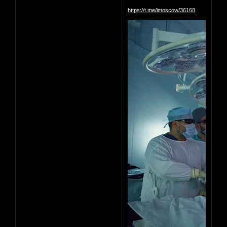
https://t.me/imoscow/36168