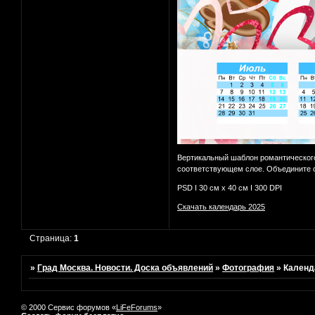
Вертикальный шаблон романтического
соответствующем слое. Объедините с
PSD I 30 см х 40 см I 300 DPI
Скачать календарь 2025
Страница:
1
»
Град Москва. Новости. Доска объявлений
»
Фотография
»
Календ
© 2000 Сервис форумов «
LiFeForums
»