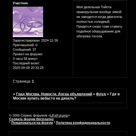
Участник
Моя дизельная Тойота
праворульная вообще зимой
не заводится когда двигатель
полностью холодный.
Придется скоро тоже ставить
подобное оборудование для
обогрева тосола.
Зарегистрирован
: 2024-11-26
Приглашений:
0
Сообщений:
37
Провел на форуме:
3 часа 58 минут
Последний визит:
2025-09-08 20:33:29
Страница:
1
»
Град Москва. Новости. Доска объявлений
»
Флуд
»
Где в
Москве купить вебасто на дизель?
© 2000 Сервис форумов «
LiFeForums
»
Создать форум бесплатно
*
Пожаловаться на форум
*
Политика конфиденциальности