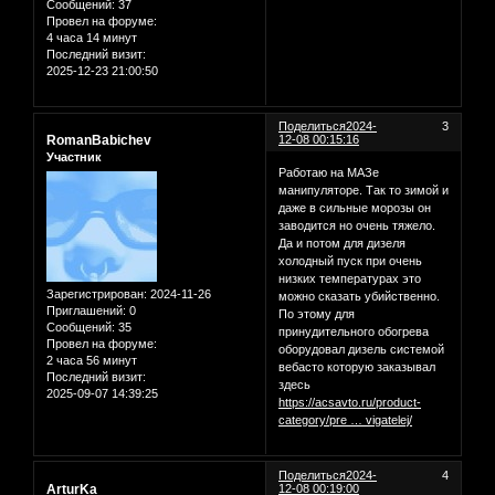
Сообщений:
37
Провел на форуме:
4 часа 14 минут
Последний визит:
2025-12-23 21:00:50
Поделиться
2024-
3
RomanBabichev
12-08 00:15:16
Участник
Работаю на МАЗе
манипуляторе. Так то зимой и
даже в сильные морозы он
заводится но очень тяжело.
Да и потом для дизеля
холодный пуск при очень
низких температурах это
Зарегистрирован
: 2024-11-26
можно сказать убийственно.
Приглашений:
0
По этому для
Сообщений:
35
принудительного обогрева
Провел на форуме:
оборудовал дизель системой
2 часа 56 минут
вебасто которую заказывал
Последний визит:
здесь
2025-09-07 14:39:25
https://acsavto.ru/product-
category/pre … vigatelej/
Поделиться
2024-
4
ArturKa
12-08 00:19:00