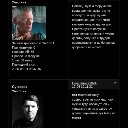
Участник
Помощь нужна форумчане
ваша срочно, можете мне
поведать, а куда лучше
обратиться, для того чтоб
вызвать медсестру на дом.
Просто нужно бабушке
капельницы ставить и уколы
делать, бабушка с трудом
передвигается и до больницы
Зарегистрирован
: 2024-11-11
добраться не может.
Приглашений:
0
Сообщений:
36
Провел на форуме:
1 час 50 минут
Последний визит:
2026-08-04 06:37:15
Поделиться
2024-
2
Суворов
12-06 10:11:31
Участник
Вот много клинику
существует всяких частных,
нужно туда обращаться и
узнавать там за медсестру,
других вариантов тут быть не
может.