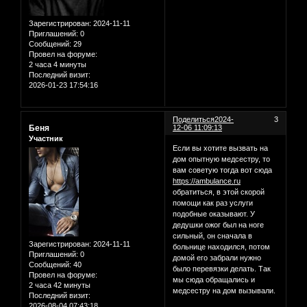
Зарегистрирован
: 2024-11-11
Приглашений:
0
Сообщений:
29
Провел на форуме:
2 часа 4 минуты
Последний визит:
2026-01-23 17:54:16
Поделиться
2024-
3
Беня
12-06 11:09:13
Участник
Если вы хотите вызвать на
дом опытную медсестру, то
вам советую тогда вот сюда
https://ambulance.ru
обратиться, в этой скорой
помощи как раз услуги
подобные оказывают. У
дедушки ожог был на ноге
сильный, он сначала в
Зарегистрирован
: 2024-11-11
больнице находился, потом
Приглашений:
0
домой его забрали нужно
Сообщений:
40
было перевязки делать. Так
Провел на форуме:
мы сюда обращались и
2 часа 42 минуты
медсестру на дом вызывали.
Последний визит:
2026-08-04 07:43:18