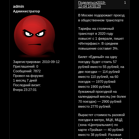
Поделиться
2019-
1
admin
12-04 14:55:29
Администратор
В Москве подорожает проезд
в общественном транспорте
Тарифы на столичный
транспорт в 2020 году
повысят с 1 февраля, пишет
«Интерфакс». В среднем
повышение составит 3%.
Билет «Единый» на одну
Зарегистрирован
: 2010-09-12
поездку будет стоить 57
Приглашений:
0
рублей вместо 55 рублей, на
Сообщений:
7872
две поездки — 114 рублей
Провел на форуме:
вместо 110 рублей, на 60
1 месяц 7 дней
поездок — 1970 рублей
Последний визит:
вместо 1900 рублей,
Вчера 23:27:01
бумажный проездной на
календарный месяц (не более
70 поездок) — 2900 рублей
вместо 2770 рублей.
Вырастет стоимость разовой
поездки в метро, МЦК, МЦД
(зона «Центральная») по
карте «Тройка» — 40 рублей
вместо 38 рублей. Разовая