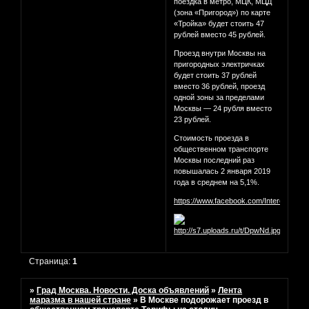
поездка в метро, МЦК, МЦД
(зона «Пригород») по карте
«Тройка» будет стоить 47
рублей вместо 45 рублей.
Проезд внутри Москвы на
пригородных электричках
будет стоить 37 рублей
вместо 36 рублей, проезд
одной зоны за пределами
Москвы — 24 рубля вместо
23 рублей.
Стоимость проезда в
общественном транспорте
Москвы последний раз
повышалась 2 января 2019
года в среднем на 5,1%.
https://www.facebook.com/InterestingM
Страница:
1
»
Град Москва. Новости. Доска объявлений
»
Лента
маразма в нашей стране
»
В Москве подорожает проезд в