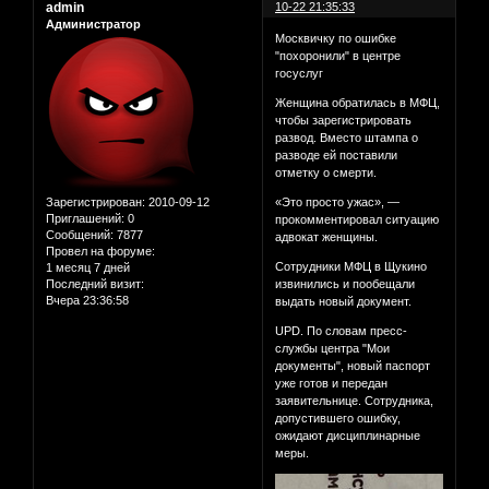
admin
10-22 21:35:33
Администратор
Москвичку по ошибке
"похоронили" в центре
госуслуг
Женщина обратилась в МФЦ,
чтобы зарегистрировать
развод. Вместо штампа о
разводе ей поставили
отметку о смерти.
Зарегистрирован
: 2010-09-12
«Это просто ужас», —
Приглашений:
0
прокомментировал ситуацию
Сообщений:
7877
адвокат женщины.
Провел на форуме:
Сотрудники МФЦ в Щукино
1 месяц 7 дней
Последний визит:
извинились и пообещали
Вчера 23:36:58
выдать новый документ.
UPD. По словам пресс-
службы центра "Мои
документы", новый паспорт
уже готов и передан
заявительнице. Сотрудника,
допустившего ошибку,
ожидают дисциплинарные
меры.