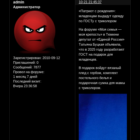
admin
10-21 21:45:37
Администратор
«Патриот с рождения»:
младенцам выдадут одежду
по ГОСТу с триколором
На форуме «Моя семья —
моя крепость» в Тюмени
депутат от «Единой России»
Татьяна Буцкая объявила,
что в 2025 году разработают
ГОСТ на подарок для
Зарегистрирован
: 2010-09-12
младенцев.
Приглашений:
0
Сообщений:
7877
В подарок войдут вязаный
Провел на форуме:
плед с гербом, комплект
1 месяц 7 дней
постельного белья и
Последний визит:
подарочная сумка для мамы
Вчера 23:36:58
с триколором.