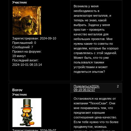
Участник
Возникла у меня
необходимость в
анализаторе металлов, и
теперь не знаю, какой
выбрать. Задача у меня
простая – проверять
качество металлов для
Зарегистрирован
: 2024-09-10
небольших проектов. Мне
Приглашений:
0
нужны какие-то советы по
Сообщений:
7
моделям, которые бы хорошо
Провел на форуме:
справлялись с этой задачей.
19 минут
Может быть, кто-то уже
Последний визит:
пользовался такими
2024-10-01 08:15:14
устройствами и может
поделиться опытом?
Поделиться
2024-
2
Borov
09-19 06:02:07
Участник
Остановился на моделях от
компании "ТехноСкан". Они
мне понравились тем, что
предлагают хорошие
соотношения цена-качество.
Если тебе нужно что-то более
продвинутое, можешь
Зарегистрирован
: 2024-09-07