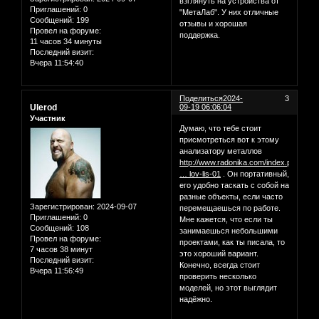
взглянуть на устройства от
Приглашений:
0
"МетаЛаб". У них отличные
Сообщений:
199
отзывы и хорошая
Провел на форуме:
поддержка.
11 часов 34 минуты
Последний визит:
Вчера 11:54:40
Поделиться
2024-
3
Ulerod
09-19 06:06:04
Участник
Думаю, что тебе стоит
присмотреться вот к этому
анализатору металлов
http://www.radonika.com/index.php/katal
… lov-lis-01
. Он портативный,
его удобно таскать с собой на
разные объекты, если часто
Зарегистрирован
: 2024-09-07
перемещаешься по работе.
Приглашений:
0
Мне кажется, что если ты
Сообщений:
108
занимаешься небольшими
Провел на форуме:
проектами, как ты писала, то
7 часов 38 минут
это хороший вариант.
Последний визит:
Конечно, всегда стоит
Вчера 11:56:49
проверить несколько
моделей, но этот выглядит
надёжно.