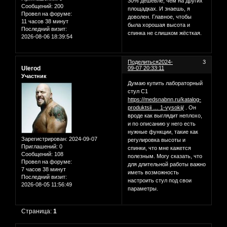
30% дешевле, чем на других
Сообщений:
200
площадках. И знаешь, я
Провел на форуме:
доволен. Главное, чтобы
11 часов 38 минут
была хорошая высота и
Последний визит:
спинка не слишком жёсткая.
2026-08-06 18:39:54
Поделиться
2024-
3
Ulerod
09-07 20:33:11
Участник
Думаю купить лабораторный
стул С1
https://medsnabnn.ru/katalog-
produktsii … 1-vysokij/
. Он
вроде как выглядит неплохо,
и по описанию у него есть
нужные функции, такие как
Зарегистрирован
: 2024-09-07
регулировка высоты и
Приглашений:
0
спинки, что мне кажется
Сообщений:
108
полезным. Могу сказать, что
Провел на форуме:
для длительной работы важно
7 часов 38 минут
иметь возможность
Последний визит:
настроить стул под свои
2026-08-05 11:56:49
параметры.
Страница:
1