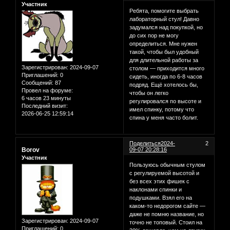
Участник
Ребята, помогите выбрать
лабораторный стул! Давно
задумался над покупкой, но
до сих пор не могу
определиться. Мне нужен
такой, чтобы был удобный
для длительной работы за
Зарегистрирован
: 2024-09-07
столом — приходится много
Приглашений:
0
сидеть, иногда по 6-8 часов
Сообщений:
87
подряд. Ещё хотелось бы,
Провел на форуме:
чтобы он легко
6 часов 23 минуты
регулировался по высоте и
Последний визит:
имел спинку, потому что
2026-06-25 12:59:14
спина у меня часто болит.
Поделиться
2024-
2
Borov
09-07 20:28:16
Участник
Пользуюсь обычным стулом
с регулируемой высотой и
без всех этих фишек с
наклонами спинки и
подушками. Взял его на
каком-то недорогом сайте —
даже не помню название, но
Зарегистрирован
: 2024-09-07
точно не топовый. Стоил на
Приглашений:
0