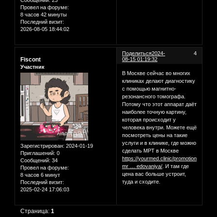
Провел на форуме:
8 часов 42 минуты
Последний визит:
2026-08-05 18:44:02
Поделиться
2024-
4
Fiscont
08-15 01:19:32
Участник
В Москве сейчас во многих
клиниках делают диагностику
с помощью магнитно-
резонансного томографа.
Потому что этот аппарат даёт
наиболее точную картину,
которая происходит у
человека внутри. Можете ещё
посмотреть цены на такие
услуги и в клинике, где можно
Зарегистрирован
: 2024-01-19
сделать МРТ в Москве
Приглашений:
0
https://yourmed.clinic/promotions/kt-
Сообщений:
34
mr … edovaniya/
. И там где
Провел на форуме:
цена вас больше устроит,
8 часов 6 минут
туда и сходите.
Последний визит:
2025-02-24 17:06:03
Страница:
1