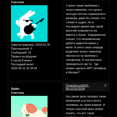
Участник
У меня такая проблема с
телосложением, что руки и
ноги достаточно нормального
размера, даже бы сказал, что
тонкие и худые. Но в
последнее время жир такой
висячий появляется на
животе и боках. Эндокринолог
сказал, что неправильная
работа надпочечников у
Зарегистрирован
: 2024-01-29
меня. А они в свою очередь
Приглашений:
0
выделяют много гормонов
Сообщений:
23
обычно из-за проблем с
Провел на форуме:
гипофизом. И посоветовал
6 часов 8 минут
провериться где-то. Где
Последний визит:
2026-06-11 02:34:56
можно сделать МРТ гипофиза
в Москве?
Поделиться
2024-
2
Vader
08-15 01:03:04
Участник
На самом деле гипофиз такая
маленькая штучка в мозгу
человека, но такая важная. И
только опытный врач может
понять, что вот такие