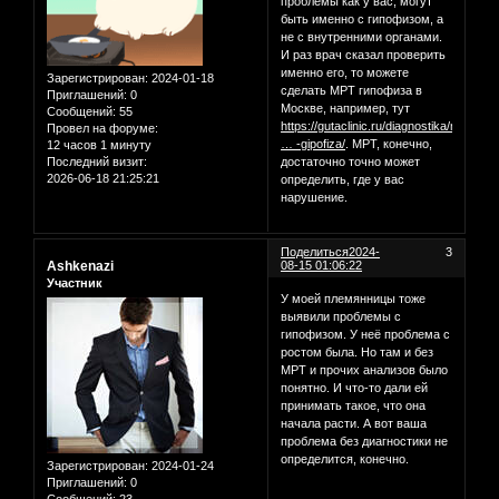
проблемы как у вас, могут
быть именно с гипофизом, а
не с внутренними органами.
И раз врач сказал проверить
именно его, то можете
Зарегистрирован
: 2024-01-18
сделать МРТ гипофиза в
Приглашений:
0
Москве, например, тут
Сообщений:
55
https://gutaclinic.ru/diagnostika/magni
Провел на форуме:
… -gipofiza/
. МРТ, конечно,
12 часов 1 минуту
достаточно точно может
Последний визит:
2026-06-18 21:25:21
определить, где у вас
нарушение.
Поделиться
2024-
3
Ashkenazi
08-15 01:06:22
Участник
У моей племянницы тоже
выявили проблемы с
гипофизом. У неё проблема с
ростом была. Но там и без
МРТ и прочих анализов было
понятно. И что-то дали ей
принимать такое, что она
начала расти. А вот ваша
проблема без диагностики не
определится, конечно.
Зарегистрирован
: 2024-01-24
Приглашений:
0
Сообщений:
23