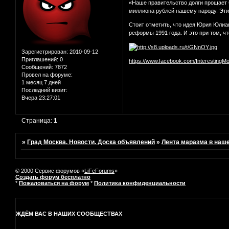
«Наше правительство долги прощает С
миллиона рублей нашему народу. Эти 
Стоит отметить, что идея Юрия Юлиа
реформы 1991 года. И это при том, ч
Зарегистрирован
: 2010-09-12
Приглашений:
0
https://www.facebook.com/InterestingM
Сообщений:
7872
Провел на форуме:
1 месяц 7 дней
Последний визит:
Вчера 23:27:01
Страница:
1
»
Град Москва. Новости. Доска объявлений
»
Лента маразма в наш
© 2000 Сервис форумов «
LiFeForums
»
Создать форум бесплатно
*
Пожаловаться на форум
*
Политика конфиденциальности
ЖДЁМ ВАС В НАШИХ СООБЩЕСТВАХ