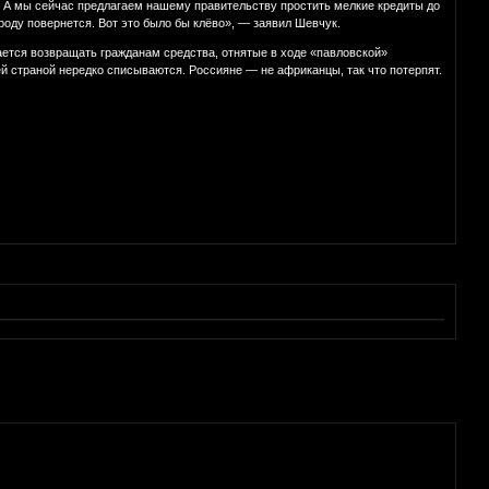
. А мы сейчас предлагаем нашему правительству простить мелкие кредиты до
роду повернется. Вот это было бы клёво», — заявил Шевчук.
ается возвращать гражданам средства, отнятые в ходе «павловской»
й страной нередко списываются. Россияне — не африканцы, так что потерпят.