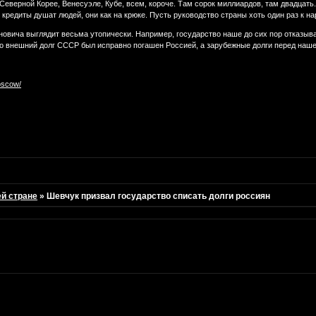
еверной Корее, Венесуэле, Кубе, всем, короче. Там сорок миллиардов, там двадцать
кредиты душат людей, они как на крюке. Пусть руководство страны хоть один раз к на
новича выглядит весьма утопически. Например, государство наше до сих пор отказыв
то внешний долг СССР был исправно погашен Россией, а зарубежные долги перед наше
oscow/
ей стране
»
Шевчук призвал государство списать долги россиян