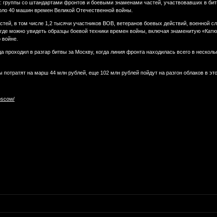
к: группы со штандартами фронтов и боевыми знаменами частей, участвовавших в би
оло 40 машин времен Великой Отечественной войны.
остей, в том числе 1,2 тысячи участников ВОВ, ветеранов боевых действий, военной 
 где можно увидеть образцы боевой техники времен войны, включая знаменитую «Кат
 войне.
а проходил в разгар битвы за Москву, когда линия фронта находилась всего в несколь
 потратят на марш 44 млн рублей, еще 102 млн рублей пойдут на разгон облаков в это
oscow/