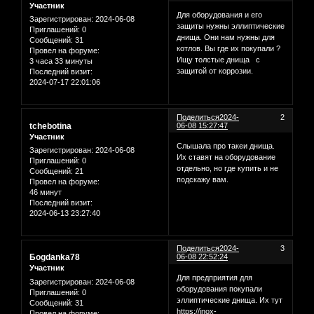
Участник
Для оборудования и его
Зарегистрирован
: 2024-06-08
защиты нужны эллиптические
Приглашений:
0
днища. Они нам нужны для
Сообщений:
31
котлов. Вы где их покупали ?
Провел на форуме:
Ищу толстые днища с
3 часа 33 минуты
защитой от коррозии.
Последний визит:
2024-07-17 22:01:06
Поделиться
2024-
2
tchebotina
06-08 15:27:47
Участник
Слышала про такеи днища.
Зарегистрирован
: 2024-06-08
Их ставят на оборудование
Приглашений:
0
отдельно, но где купить и не
Сообщений:
21
подскажу вам.
Провел на форуме:
46 минут
Последний визит:
2024-06-13 23:27:40
Поделиться
2024-
3
Бogdanka78
06-08 22:52:24
Участник
Для предприятия для
Зарегистрирован
: 2024-06-08
оборудования покупали
Приглашений:
0
эллиптические днища. Их тут
Сообщений:
31
https://inox-
Провел на форуме: