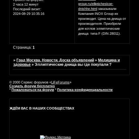
group.ru/ellipticheskoe-
2 часа 12 минут
dnishhe.html
заказывали
Последний визит:
2024-08-29 10:35:16
Компания INOX Group их
производит. Цена на днища от
производителя. Приобрели
для котлов эллиптические
днища типа F (DIN 28011).
Страница:
1
»
Град Москва. Новости. Доска объявлений
»
Медицина и
здоровье
»
Эллиптические днища вы где покупали ?
© 2000 Сервис форумов «
LiFeForums
»
Создать форум бесплатно
*
Пожаловаться на форум
*
Политика конфиденциальности
ЖДЁМ ВАС В НАШИХ СООБЩЕСТВАХ