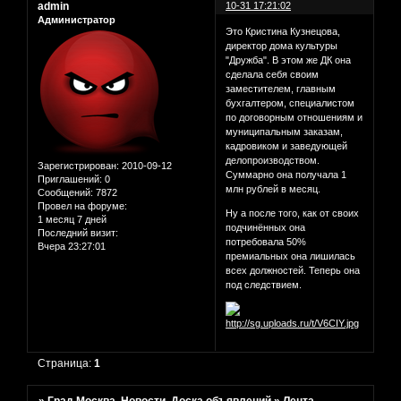
admin
10-31 17:21:02
Администратор
Это Кристина Кузнецова,
директор дома культуры
"Дружба". В этом же ДК она
сделала себя своим
заместителем, главным
бухгалтером, специалистом
по договорным отношениям и
муниципальным заказам,
кадровиком и заведующей
делопроизводством.
Зарегистрирован
: 2010-09-12
Суммарно она получала 1
Приглашений:
0
млн рублей в месяц.
Сообщений:
7872
Провел на форуме:
Ну а после того, как от своих
1 месяц 7 дней
подчинённых она
Последний визит:
потребовала 50%
Вчера 23:27:01
премиальных она лишилась
всех должностей. Теперь она
под следствием.
Страница:
1
»
Град Москва. Новости. Доска объявлений
»
Лента