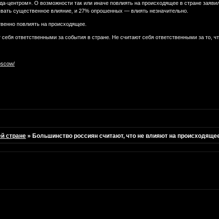
а-центром». О возможности так или иначе повлиять на происходящее в стране заявил
вать существенное влияние, и 27% опрошенных — влиять незначительно.
твенно повлиять на происходящее.
 себя ответственными за события в стране. Не считают себя ответственными за то, ч
oscow/
ей стране
»
Большинство россиян считают, что не влияют на происходящее