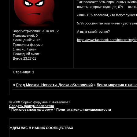
Так полагают 58% опрошенных «Левад
влиять на происходящее; 6% — оказы
Лишь 11% полагают, что могут сущес
57% россиян так или иначе чувствуют
Зарегистрирован
: 2010-09-12
А вы в какой группе?
Приглашений:
0
https://www.facebook.com/InterestingM
Сообщений:
7872
Провел на форуме:
1 месяц 7 дней
Последний визит:
Вчера 23:27:01
Страница:
1
»
Град Москва. Новости. Доска объявлений
»
Лента маразма в наш
© 2000 Сервис форумов «
LiFeForums
»
Создать форум бесплатно
*
Пожаловаться на форум
*
Политика конфиденциальности
ЖДЁМ ВАС В НАШИХ СООБЩЕСТВАХ