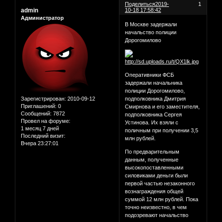
Поделиться
2019-
1
admin
10-18 17:58:42
Администратор
В Москве задержали
начальство полиции
Дорогомилово
Оперативники ФСБ
задержали начальника
полиции Дорогомилово,
Зарегистрирован
: 2010-09-12
подполковника Дмитрия
Приглашений:
0
Смирнова и его заместителя,
Сообщений:
7872
подполковника Сергея
Провел на форуме:
Устинова. Их взяли с
1 месяц 7 дней
поличным при получении 3,5
Последний визит:
млн рублей.
Вчера 23:27:01
По предварительным
данным, полученные
высокопоставленными
силовиками деньги были
первой частью незаконного
вознаграждения общей
суммой 12 млн рублей. Пока
точно неизвестно, в чем
подозревают начальство