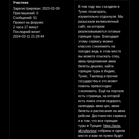
Участник
В том году мы съездили в
Зарегистрирован
: 2023-02-09
Тунис позагорать,
Приглашений:
0
изумительно отдохнули. Мы
Сообщений:
51
разыскали великолепный
Провел на форуме:
сайт, на котором
2 часа 17 минут
реализовываются готовые
Последний визит:
2024-03-11 21:29:44
горящие туры. Благодаря
этому сервису можно
классно сэкономить на
поездке ведь в этом месте
вы можете отыскать спец
авиа предложения авиа
билеты дешево, найти
горящие туры в Индию,
Тунис, Таиланд и прочие
государства и это может
помочь превосходно
сэкономить. Ещё на портале
есть страница, на которой
есть поиск отеля недорого,
календарь авиа цен, авиа-
билеты и расписания на авиа
рейсом. Достоинство сервиса
и в том, что все горящие
туры в Турцию
https://avia-
all.ru/teztour
собраны в одном
месте и вам не нужно будет