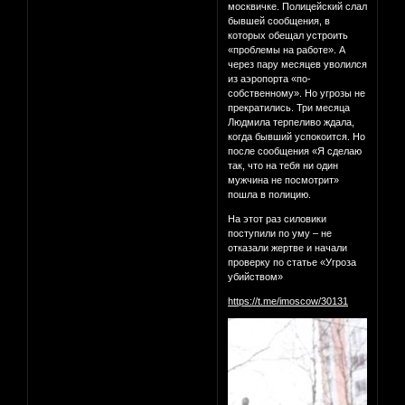
москвичке. Полицейский слал
бывшей сообщения, в
которых обещал устроить
«проблемы на работе». А
через пару месяцев уволился
из аэропорта «по-
собственному». Но угрозы не
прекратились. Три месяца
Людмила терпеливо ждала,
когда бывший успокоится. Но
после сообщения «Я сделаю
так, что на тебя ни один
мужчина не посмотрит»
пошла в полицию.
На этот раз силовики
поступили по уму – не
отказали жертве и начали
проверку по статье «Угроза
убийством»
https://t.me/imoscow/30131