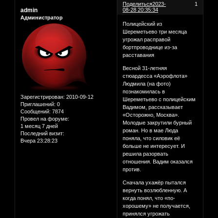
Поделиться
2023-
1
admin
08-28 20:35:34
Администратор
Полицейский из
Шереметьево три месяца
угрожал расправой
бортпроводнице из-за
расставания
Весной 31-летняя
стюардесса «Аэрофлота»
Людмила (на фото)
познакомилась в
Зарегистрирован
: 2010-09-12
Шереметьево с полицейским
Приглашений:
0
Вадимом, рассказывает
Сообщений:
7874
«Осторожно, Москва».
Провел на форуме:
Молодые закрутили бурный
1 месяц 7 дней
роман. Но в мае Люда
Последний визит:
поняла, что силовик её
Вчера 23:28:23
больше не интересует. И
решила разорвать
отношения. Вадим оказался
против.
Сначала ухажёр пытался
вернуть возлюбленную. А
когда понял, что «по-
хорошему» не получается,
принялся угрожать