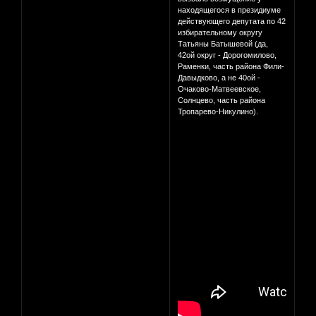
находящегося в президиуме
действующего депутата по 42
избирательному округу
Татьяны Батышевой (да,
42ой округ - Дорогомилово,
Раменки, часть района Фили-
Давыдково, а не 40ой -
Очаково-Матвеевское,
Солнцево, часть района
Тропарево-Никулино).