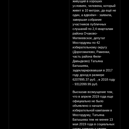
живущий в хороших
условиях, человека, который
живет в 10 метрах, да ещё не
один, а вдвоём» - заявила,
завершая собрание
участников публичных
слушаний по 2,4 кварталам
района Очаково-
Матвеевское, депутат
Мосгордумы по 42
избирательному округу
(Дорогомилово, Раменки,
часть района Фили-
Давыдково) Татьяна
Батышева,
задекларировавшая в 2017
году доход в размере
6207895.37 руб. , в 2018 году
- 9312099.99 руб.
Высказав возмущение тем,
что в апреле 2019 года еще
официально не было
объявлено о начале
избирательной кампании в
Мосгордуму, Татьяна
Батышева тем не менее 13
мая 2019 года в социальных
сетях заявила о своем