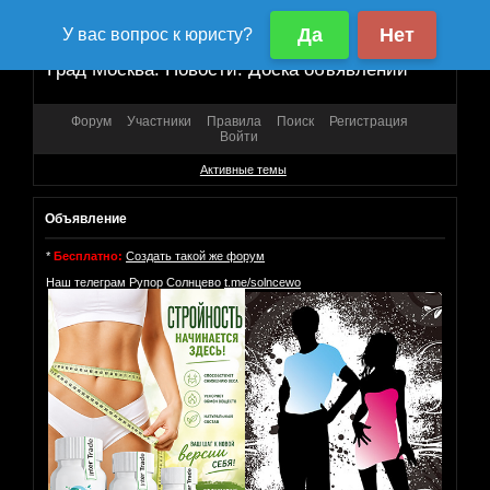
Град Москва. Новости. Доска объявлений
Форум
Участники
Правила
Поиск
Регистрация
Войти
Активные темы
Объявление
*
Бесплатно:
Создать такой же форум
Наш телеграм Рупор Солнцево
t.me/solncewo