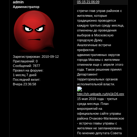
admin
05-15 21:06:09
Администратор
стречи глав управ районов с
жителями, которые
традиционно проводятся
каждую третью среду месяца,
отменены до проведения
выборов в Московскую
городскую Думу.
Аналогичные встречи
префектов
административных округов
Зарегистрирован
: 2010-09-12
города Москвы с жителями
Приглашений:
0
отменили еще с апреля этого
Сообщений:
7877
года. Такое решение принял
Провел на форуме:
Департамент
1 месяц 7 дней
территориальных органов
Последний визит:
Вчера 23:36:58
исполнительной власти.
15 мая 2019 года - третья
среда месяца. План
мероприятий на
официальном сайте управы
района Очаково-Матвеевское
- встреча главы управы с
жителями не запланирована.
По мнению депутата Совета