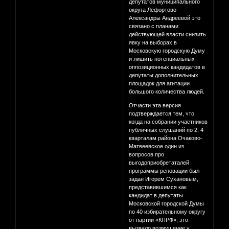
депутатов муниципального
округа Лефортово
Александры Андреевой это
связано с планами
действующей власти снизить
явку на выборах в
Московскую городскую Думу
и лишить потенциальных
оппозиционных кандидатов в
депутаты дополнительных
площадок для агитации
большого количества людей.
Отчасти эта версия
подтверждается тем, что
когда на собрании участников
публичных слушаний по 2, 4
кварталам района Очаково-
Матвеевское один из
вопросов про
выгодоприобретаталей
программы реновации был
задан Игорем Сухановым,
представившимся как
кандидат в депутаты
Московской городской Думы
по 40 избирательному округу
от партии «КПРФ», это
вызвало возмущение у