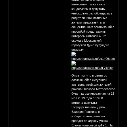
намерении также стать
кандидатом в депутаты -
«несколько раз обращались
родители, инициативные
жители, представители
общественных организаций с
просьбой представлять
интересы жителей 40-го
округа в Московской
городской Думе будущего
созыва».
Отметим, что в связи со
сложившейся ситуацией
альтернативой для жителей
района Очаково-Матвеевское
будет запланированная на 15
мая 2019 года в 19:00
встреча депутата
Государственной Думы
Валерия Рашкина с
избирателями, которая
пройдет по адресу улица
Елены Колесовой д.4 к.1. На