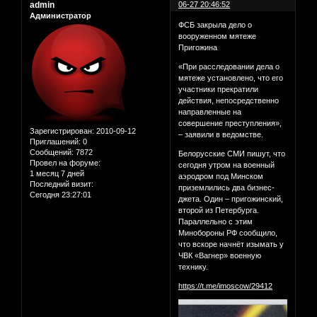
admin
06-27 20:46:52
Администратор
ФСБ закрыла дело о
вооруженном мятеже
Пригожина
«При расследовании дела о
мятеже установлено, что его
участники прекратили
действия, непосредственно
направленные на
совершение преступления»,
Зарегистрирован
: 2010-09-12
– заявили в ведомстве.
Приглашений:
0
Сообщений:
7872
Белорусские СМИ пишут, что
Провел на форуме:
сегодня утром на военный
1 месяц 7 дней
аэродром под Минском
Последний визит:
приземлились два бизнес-
Сегодня 23:27:01
джета. Один – пригожинский,
второй из Петербурга.
Параллельно с этим
Минобороны РФ сообщило,
что вскоре начнёт изымать у
ЧВК «Вагнер» военную
технику.
https://t.me/imoscow/29412