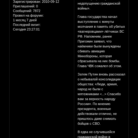
Зарегистрирован
: 2010-09-12
недопущению гражданской
Приглашений:
0
войны».
Сообщений:
7872
Провел на форуме:
Глава государства начал
1 месяц 7 дней
выступление с минуты
Последний визит:
молчания в память об убитых
Сегодня 23:27:01
«вагнеровцами» лётчиках ВС
РФ. Напомним, ранее
Пригожин заявил, что
наёмники были вынуждены
сбивать авиацию
Минобороны, которая
сбрасывала на них бомбы.
Глава ЧВК сожалел об этом.
Затем Путин вновь рассказал
о небывалой консолидации
общества: «Люди, армия,
народ не были с
мятежниками <...> Спасибо
вам за верность народу
России». По мнению
президента, военные
действовали отлично, не
пришлось даже снимать
бойцов с СВО.
В едва не случившейся
гражданской войне в