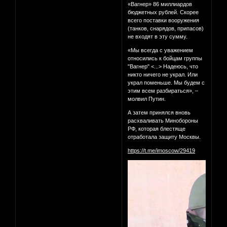
«Вагнер» 86 миллиардов
бюджетных рублей. Скорее
всего поставки вооружения
(танков, снарядов, припасов)
не входят в эту сумму.
«Мы всегда с уважением
относились к бойцам группы
"Вагнер" <...> Надеюсь, что
никто ничего не украл. Или
украл поменьше. Мы будем с
этим всем разбираться», –
молвил Путин.
А затем принялся вновь
расхваливать Минобороны
РФ, которая блестяще
отработала защиту Москвы.
https://t.me/imoscow/29419