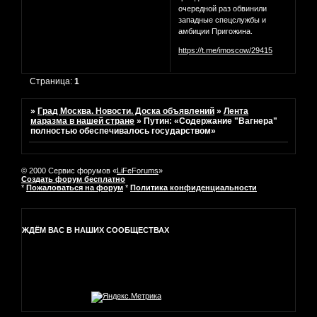
очередной раз обвинили
западные спецслужбы и
амбиции Пригожина.
https://t.me/imoscow/29415
Страница:
1
»
Град Москва. Новости. Доска объявлений
»
Лента
маразма в нашей стране
»
Путин: «Содержание "Вагнера"
полностью обеспечивалось государством»
© 2000 Сервис форумов «
LiFeForums
»
Создать форум бесплатно
*
Пожаловаться на форум
*
Политика конфиденциальности
ЖДЁМ ВАС В НАШИХ СООБЩЕСТВАХ