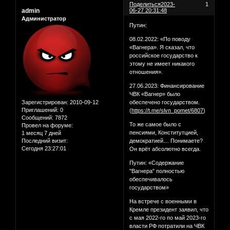
Поделиться
2023-
1
admin
06-27 20:31:48
Администратор
Путин:
08.02.2022: «По поводу
«Вагнера». Я сказал, что
российское государство к
этому не имеет никакого
отношения».
27.06.2023: Финансирование
ЧВК «Вагнер» было
Зарегистрирован
: 2010-09-12
обеспечено государством.
Приглашений:
0
(
https://t.me/slvn_pomet/6807
)
Сообщений:
7872
То же самое было с
Провел на форуме:
пенсиями, Конститутцией,
1 месяц 7 дней
Последний визит:
демократией… Понимаете?
Сегодня 23:27:01
Он врёт абсолютно всегда.
Путин: «Содержание
"Вагнера" полностью
обеспечивалось
государством»
На встрече с военными в
Кремле президент заявил, что
с мая 2022-го по май 2023-го
власти РФ потратили на ЧВК