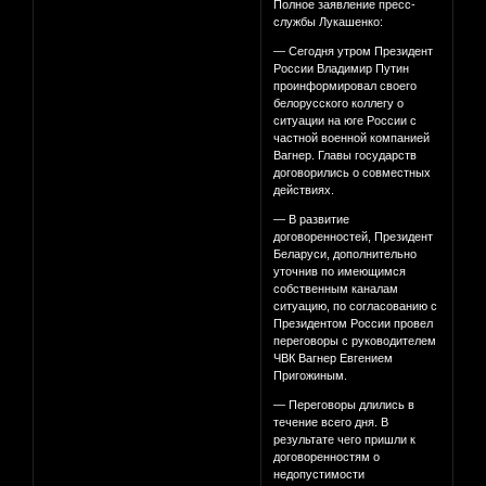
Полное заявление пресс-
службы Лукашенко:
— Сегодня утром Президент
России Владимир Путин
проинформировал своего
белорусского коллегу о
ситуации на юге России с
частной военной компанией
Вагнер. Главы государств
договорились о совместных
действиях.
— В развитие
договоренностей, Президент
Беларуси, дополнительно
уточнив по имеющимся
собственным каналам
ситуацию, по согласованию с
Президентом России провел
переговоры с руководителем
ЧВК Вагнер Евгением
Пригожиным.
— Переговоры длились в
течение всего дня. В
результате чего пришли к
договоренностям о
недопустимости