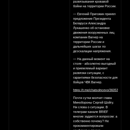
развязывания кровавой
бойни на территории России.
— Евгений Пригожин принял
предложение Президента
Беларуси Александра
Лукашенко об остановке
движения вооруженных лиц
компании Вагнер на
территории России и
дальнейших шагах по
деэскалации напряжения.
— На данный момент на
столе - абсолютно выгодный
и приемлемый вариант
развязки ситуации, с
гарантиями безопасности для
бойцов ЧВК Вагнер.
https://t.me/chatsolncevo/360536
Почти сутки молчит глава
Минобороны Сергей Шойгу.
Ни слова о ситуации. В
телеграм-канале BRIEF
многие задаются вопросом: а
собственно почему? Не
прокомментировали