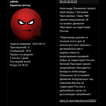
admin
06-24 20:32:29
Администратор
Александр Лукашенко провёл
переговоры с Евгением
Пригожиным. Глава ЧВК
принял предложение об
остановке движения
«Вагнера» на территории
России
"Переговоры длились в
течение всего дня. В
Зарегистрирован
: 2010-09-12
результате чего пришли к
Приглашений:
0
договоренностям о
Сообщений:
7874
недопустимости
Провел на форуме:
развязывания кровавой
1 месяц 7 дней
бойни на территории России.
Последний визит:
Евгений Пригожин принял
Вчера 23:28:23
предложение Президента
Беларуси Александра
Лукашенко об остановке
движения вооруженных лиц
компании Вагнер на
территории России и
дальнейших шагах по
деэскалации напряжения."
https://t.me/chatsolncevo/360535