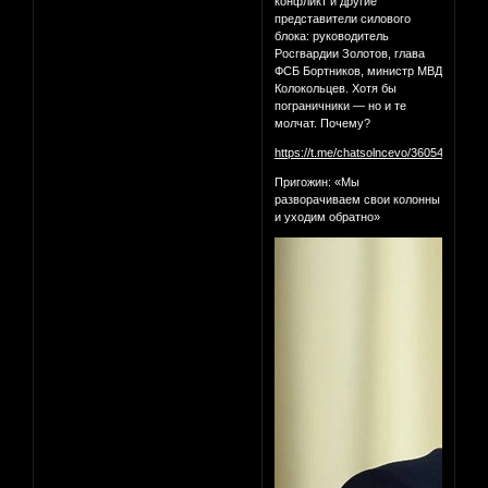
конфликт и другие
представители силового
блока: руководитель
Росгвардии Золотов, глава
ФСБ Бортников, министр МВД
Колокольцев. Хотя бы
пограничники — но и те
молчат. Почему?
https://t.me/chatsolncevo/360540
Пригожин: «Мы
разворачиваем свои колонны
и уходим обратно»