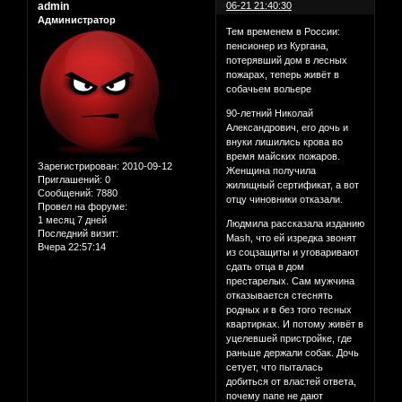
admin
06-21 21:40:30
Администратор
Тем временем в России:
пенсионер из Кургана,
потерявший дом в лесных
пожарах, теперь живёт в
собачьем вольере
90-летний Николай
Александрович, его дочь и
внуки лишились крова во
время майских пожаров.
Зарегистрирован
: 2010-09-12
Женщина получила
Приглашений:
0
жилищный сертификат, а вот
Сообщений:
7880
отцу чиновники отказали.
Провел на форуме:
1 месяц 7 дней
Людмила рассказала изданию
Последний визит:
Mash, что ей изредка звонят
Вчера 22:57:14
из соцзащиты и уговаривают
сдать отца в дом
престарелых. Сам мужчина
отказывается стеснять
родных и в без того тесных
квартирках. И потому живёт в
уцелевшей пристройке, где
раньше держали собак. Дочь
сетует, что пыталась
добиться от властей ответа,
почему папе не дают