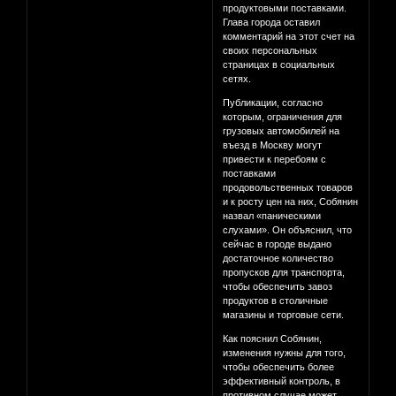
продуктовыми поставками.
Глава города оставил
комментарий на этот счет на
своих персональных
страницах в социальных
сетях.
Публикации, согласно
которым, ограничения для
грузовых автомобилей на
въезд в Москву могут
привести к перебоям с
поставками
продовольственных товаров
и к росту цен на них, Собянин
назвал «паническими
слухами». Он объяснил, что
сейчас в городе выдано
достаточное количество
пропусков для транспорта,
чтобы обеспечить завоз
продуктов в столичные
магазины и торговые сети.
Как пояснил Собянин,
изменения нужны для того,
чтобы обеспечить более
эффективный контроль, в
противном случае может