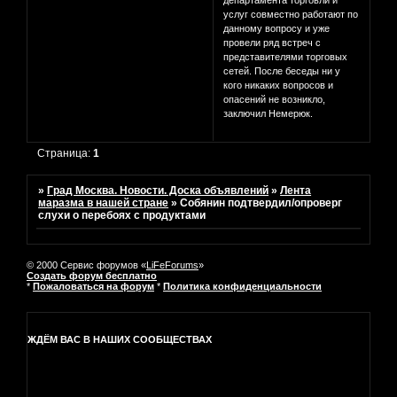
департамента торговли и
услуг совместно работают по
данному вопросу и уже
провели ряд встреч с
представителями торговых
сетей. После беседы ни у
кого никаких вопросов и
опасений не возникло,
заключил Немерюк.
Страница:
1
»
Град Москва. Новости. Доска объявлений
»
Лента
маразма в нашей стране
»
Собянин подтвердил/опроверг
слухи о перебоях с продуктами
© 2000 Сервис форумов «
LiFeForums
»
Создать форум бесплатно
*
Пожаловаться на форум
*
Политика конфиденциальности
ЖДЁМ ВАС В НАШИХ СООБЩЕСТВАХ