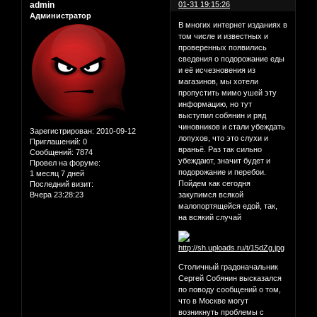
admin
01-31 19:15:26
Администратор
В многих интернет изданиях в
том числе и известных и
проверенных появились
сведения о подорожание еды
и её исчезновения из
магазинов, мы хотели
пропустить мимо ушей эту
информацию, но тут
выступил собянин и ряд
чиновников и стали убеждать
Зарегистрирован
: 2010-09-12
лопухов, что это слухи и
Приглашений:
0
враньё. Раз так сильно
Сообщений:
7874
убеждают, значит будет и
Провел на форуме:
подорожание и перебои.
1 месяц 7 дней
Пойдем как сегодня
Последний визит:
Вчера 23:28:23
закупимся всякой
малопортящейся едой, так,
на всякий случай
Столичный градоначальник
Сергей Собянин высказался
по поводу сообщений о том,
что в Москве могут
возникнуть проблемы с