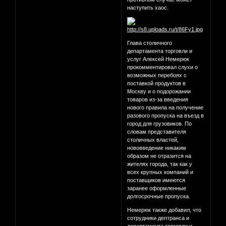
наступить хаос.
Глава столичного
департамента торговли и
услуг Алексей Немерюк
прокомментировал слухи о
возможных перебоях с
поставкой продуктов в
Москву и о подорожании
товаров из-за введения
нового правила на получение
разового пропуска на въезд в
город для грузовиков. По
словам представителя
столичных властей,
нововведение никаким
образом не отразится на
жителях города, так как у
всех крупных компаний и
поставщиков имеются
заранее оформленные
долгосрочные пропуска.
Немерюк также добавил, что
сотрудники дептранса и