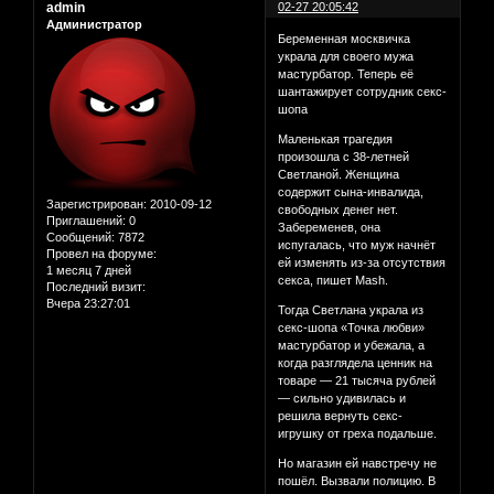
admin
02-27 20:05:42
Администратор
Беременная москвичка
украла для своего мужа
мастурбатор. Теперь её
шантажирует сотрудник секс-
шопа
Маленькая трагедия
произошла с 38-летней
Светланой. Женщина
содержит сына-инвалида,
Зарегистрирован
: 2010-09-12
свободных денег нет.
Приглашений:
0
Забеременев, она
Сообщений:
7872
испугалась, что муж начнёт
Провел на форуме:
ей изменять из-за отсутствия
1 месяц 7 дней
секса, пишет Mash.
Последний визит:
Вчера 23:27:01
Тогда Светлана украла из
секс-шопа «Точка любви»
мастурбатор и убежала, а
когда разглядела ценник на
товаре — 21 тысяча рублей
— сильно удивилась и
решила вернуть секс-
игрушку от греха подальше.
Но магазин ей навстречу не
пошёл. Вызвали полицию. В