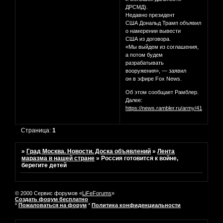
ДРСМД).
Недавно президент
США Дональд Трамп объявил
о намерении вывести
США из договора.
«Мы выйдем из соглашения,
а потом будем
разрабатывать
вооружения», — заявил
он в эфире Fox News.
Об этом сообщает Рамблер.
Далее:
https://news.rambler.ru/army/41140327/
Страница:
1
»
Град Москва. Новости. Доска объявлений
»
Лента
маразма в нашей стране
»
Россия готовится к войне,
берегите детей
© 2000 Сервис форумов «
LiFeForums
»
Создать форум бесплатно
*
Пожаловаться на форум
*
Политика конфиденциальности