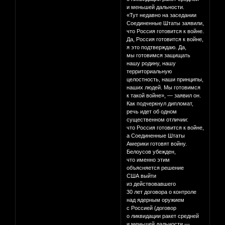
и меньшей дальности.
«Тут недавно на заседании
Соединенные Штаты заявили,
что Россия готовится к войне.
Да, Россия готовится к войне,
я это подтверждаю. Да,
мы готовимся защищать
нашу родину, нашу
территориальную
целостность, наши принципы,
наших людей. Мы готовимся
к такой войне», — заявил он.
Как подчеркнул дипломат,
речь идет об одном
существенном отличии:
что Россия готовится к войне,
а Соединенные Штаты
Америки готовят войну.
Белоусов убежден,
что именно этим
объясняется решение
США выйти
из действовавшего
30 лет договора о контроле
над ядерным оружием
с Россией (договор
о ликвидации ракет средней
и меньшей дальности —