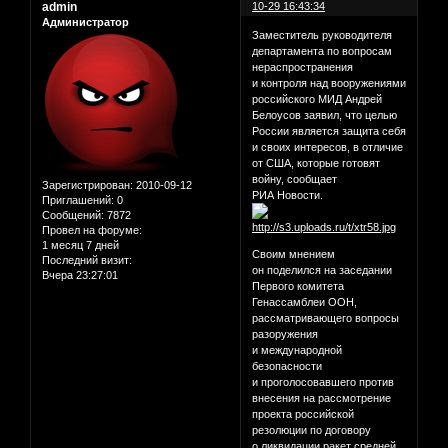
admin
10-29 16:43:34
Администратор
Заместитель руководителя
департамента по вопросам
нераспространения
и контроля над вооружениями
российского МИД Андрей
Белоусов заявил, что целью
России является защита себя
и своих интересов, в отличие
от США, которые готовят
войну, сообщает
Зарегистрирован
: 2010-09-12
РИА Новости.
Приглашений:
0
Сообщений:
7872
Провел на форуме:
1 месяц 7 дней
Своим мнением
Последний визит:
он поделился на заседании
Вчера 23:27:01
Первого комитета
Генассамблеи ООН,
рассматривающего вопросы
разоружения
и международной
безопасности
и проголосовавшего против
внесения на рассмотрение
проекта российской
резолюции по договору
о ликвидации ракет средней