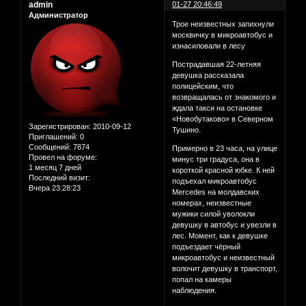
admin
01-27 20:46:49
Администратор
Трое неизвестных запихнули
москвичку в микроавтобус и
изнасиловали в лесу
Пострадавшая 22-летняя
девушка рассказала
полицейским, что
возвращалась от знакомого и
ждала такси на остановке
«Новобутаково» в Северном
Зарегистрирован
: 2010-09-12
Тушино.
Приглашений:
0
Сообщений:
7874
Примерно в 23 часа, на улице
Провел на форуме:
минус три градуса, она в
1 месяц 7 дней
короткой красной юбке. К ней
Последний визит:
подъехал микроавтобус
Вчера 23:28:23
Mercedes на молдавских
номерах, неизвестные
мужики силой уволокли
девушку в автобус и увезли в
лес. Момент, как к девушке
подъездает чёрный
микроавтобус и неизвестный
волочит девушку в транспорт,
попал на камеры
наблюдения.