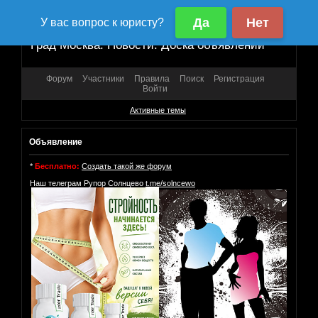
Град Москва. Новости. Доска объявлений
Форум
Участники
Правила
Поиск
Регистрация
Войти
Активные темы
Объявление
*
Бесплатно:
Создать такой же форум
Наш телеграм Рупор Солнцево
t.me/solncewo