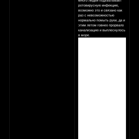
много людей подхватывает
ротовирусную инфекцию,
возможно это и связано как
раз с невозможностью
нормально помыть руки, да и
этим летом говнео прорвало
канализацию и выплеснулось
в море.