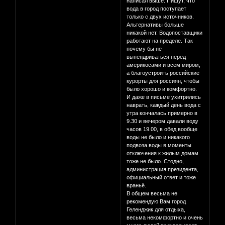
написал выше. Пишут, что
вода в город поступает
только с двух источников.
Альтернативы больше
никакой нет. Водопоставщики
работают на пределе. Так
почему бы не
выпендриваться перед
америкосами и всем миром,
а благоустроить российские
курорты для россиян, чтобы
было хорошо и комфортно.
И даже в письме ухитрились
наврать, каждый день вода с
утра кончалась примерно в
9.30 и вечером давали воду
часов 19.00, в обед вообще
воды не было и никакого
подвоза воды в моменты
отключения к жилым домам
тоже не было. Стодно,
администрация президента,
официальный ответ и тоже
враньё.
В общем весьма не
рекомендую Вам город
Геленджик для отдыха,
весьма некомфортно и очень