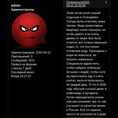
Поделиться
2018-
1
admin
09-21 10:33:40
Администратор
Этим летом всей семьёй
отдыхали в Геленджике.
Погода была отличная, море
тёплое. Люди приветливые.
Квартиру сняли хорошую, не
особо дорого и не очень
далеко от моря. Всё было
отлично, вот только омрачало
отдых то, что постоянно
отключали воду. Приходишь с
Зарегистрирован
: 2010-09-12
моря не помыться, не
Приглашений:
0
посрать нормально.
Сообщений:
7872
Специально ждали ночь,
Провел на форуме:
чтобы набрать побольше
1 месяц 7 дней
бутылок с водой, чтобы хотя
Последний визит:
Вчера 23:27:01
бы приготовить еду и слить
унитаз, мыться получалось
не каждый день. И это в 2018
году, вбухали столько денег в
олимпиаду, в мундиаль,
Путин переодически сказки
нам рассказывает про то, как
улучшает он качество жизни
в России. Всё это враньё,
ничего не улучшается и даже