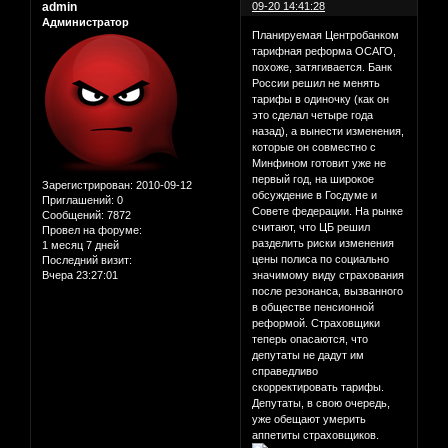
admin
09-20 14:41:28
Администратор
Планируемая Центробанком
тарифная реформа ОСАГО,
похоже, затягивается. Банк
России решил не менять
тарифы в одиночку (как он
это сделал четыре года
назад), а вынести изменения,
которые он совместно с
Минфином готовит уже не
первый год, на широкое
Зарегистрирован
: 2010-09-12
обсуждение в Госдуме и
Приглашений:
0
Совете федерации. На рынке
Сообщений:
7872
считают, что ЦБ решил
Провел на форуме:
разделить риски изменения
1 месяц 7 дней
цены полиса по социально
Последний визит:
Вчера 23:27:01
значимому виду страхования
после резонанса, вызванного
в обществе пенсионной
реформой. Страховщики
теперь опасаются, что
депутаты не дадут им
справедливо
скорректировать тарифы.
Депутаты, в свою очередь,
уже обещают умерить
аппетиты страховщиков.