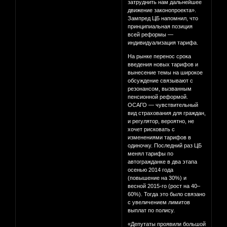
затруднить нам дальнейшее
движение законопроекта».
Зампред ЦБ напомнил, что
принципиальная позиция
всей реформы —
индивидуализация тарифа.
На рынке перенос срока
введения новых тарифов и
вынесение темы на широкое
обсуждение связывают с
резонансом, вызванным
пенсионной реформой.
ОСАГО — чувствительный
вид страхования для граждан,
и регулятор, вероятно, не
хочет рисковать с
изменениями тарифов в
одиночку. Последний раз ЦБ
менял тарифы по
автогражданке в два этапа
осенью 2014 года
(повышение на 30%) и
весной 2015-го (рост на 40–
60%). Тогда это было связано
с увеличением лимитов
выплат по полису.
«Депутаты проявили большой