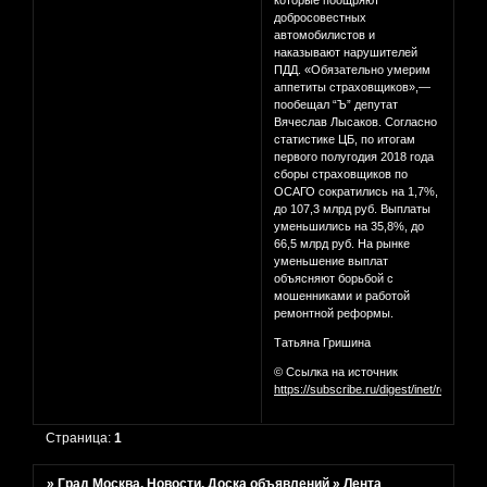
которые поощряют
добросовестных
автомобилистов и
наказывают нарушителей
ПДД. «Обязательно умерим
аппетиты страховщиков»,—
пообещал “Ъ” депутат
Вячеслав Лысаков. Согласно
статистике ЦБ, по итогам
первого полугодия 2018 года
сборы страховщиков по
ОСАГО сократились на 1,7%,
до 107,3 млрд руб. Выплаты
уменьшились на 35,8%, до
66,5 млрд руб. На рынке
уменьшение выплат
объясняют борьбой с
мошенниками и работой
ремонтной реформы.
Татьяна Гришина
© Ссылка на источник
https://subscribe.ru/digest/inet/review/
Страница:
1
»
Град Москва. Новости. Доска объявлений
»
Лента