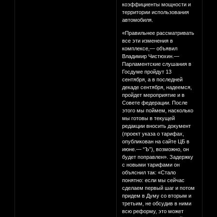
коэффициенты мощности и
территории использования
автомобиля.
«Правильнее рассматривать
все эти изменения в
комплексе,— объявил
Владимир Чистюхин.—
Парламентские слушания в
Госдуме пройдут 13
сентября, а в последней
декаде сентября, надеемся,
пройдет мероприятие и в
Совете федерации. После
этого мы поймем, насколько
мы готовы в текущей
редакции вносить документ
(проект указа о тарифах,
опубликован на сайте ЦБ в
июне.— “Ъ”), возможно, он
будет поправлен». Задержку
с новыми тарифами он
объяснил так: «Стало
понятно: если мы сейчас
сделаем первый шаг и потом
придем в Думу со вторым и
третьим, не обсудив в ними
всю реформу, это может