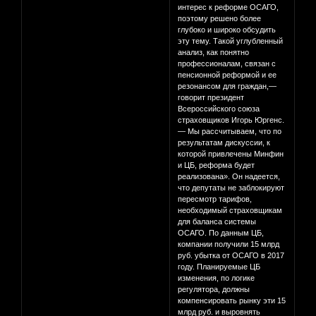
интерес к реформе ОСАГО,
поэтому решено более
глубоко и широко обсудить
эту тему. Такой углубленный
анализ, как понятно
профессионалам, связан с
пенсионной реформой и ее
резонансом для граждан,—
говорит президент
Всероссийского союза
страховщиков Игорь Юргенс.
— Мы рассчитываем, что по
результатам дискуссии, к
которой привлечены Минфин
и ЦБ, реформа будет
реализована». Он надеется,
что депутаты не заблокируют
пересмотр тарифов,
необходимый страховщикам
для баланса системы
ОСАГО. По данным ЦБ,
компании получили 15 млрд
руб. убытка от ОСАГО в 2017
году. Планируемые ЦБ
изменения, по логике
регулятора, должны
компенсировать рынку эти 15
млрд руб. и выровнять