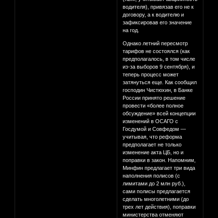
водителя), привязав его не к
договору, а к водителю и
зафиксировав его значение
на год.
Однако летний пересмотр
тарифов не состоялся (как
предполагалось, в том числе
из-за выборов 9 сентября), и
теперь процесс может
затянуться еще. Как сообщил
господин Чистюхин, в Банке
России принято решение
провести «более полное
обсуждение» всей концепции
изменений в ОСАГО с
Госдумой и Совфедом —
учитывая, что реформа
предполагает не только
изменение акта ЦБ, но и
поправки в закон. Напомним,
Минфин предлагает три вида
наполнения полисов (с
лимитами до 2 млн руб.),
сами полисы предлагается
сделать многолетними (до
трех лет действия), поправки
министерства отменяют