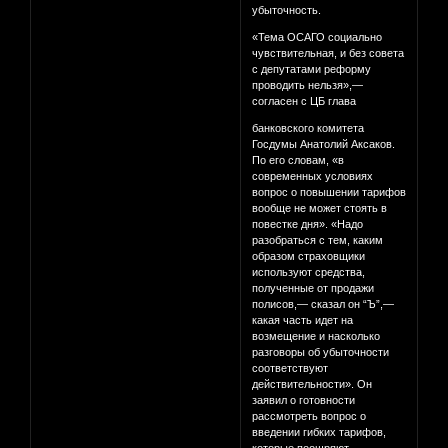
убыточность.
«Тема ОСАГО социально
чувствительная, и без совета
с депутатами реформу
проводить нельзя»,—
согласен с ЦБ глава
банковского комитета
Госдумы Анатолий Аксаков.
По его словам, «в
современных условиях
вопрос о повышении тарифов
вообще не может стоять в
повестке дня». «Надо
разобраться с тем, каким
образом страховщики
используют средства,
полученные от продажи
полисов,— сказал он “Ъ”,—
какая часть идет на
возмещение и насколько
разговоры об убыточности
соответствуют
действительности». Он
заявил о готовности
рассмотреть вопрос о
введении гибких тарифов,