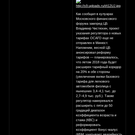
Как сообщил в кулуарах
Московского финансового
форума зампред ЦБ
Владимир Чистюхин, проект
указания регулятора о новых
тарифах ОСАГО еще не
отправлен в Минюст.
Напомним, весной ЦБ
анонсировал реформу
тарифов — планировалось,
что летом 2018 года будет
расширен тарифный коридор
на 20% в обе стороны
(увеличение вилки базового
тарифа для легкового
автомобиля физлица с
нынешних 3,4–4,1 тыс. до
2,7–4,9 тыс. руб.). Также
регулятор намеревался
расширить с пяти до 50
градаций диапазон
коэффициента возраста и
стажа (КВС) и
реформировать
коэффициент бонус-малус
(КБМ, учитывает аварийность