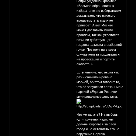
непринуждённой форме?
«Вольное обращение» к
избирателю и с избирателем
доказывает, что никакого
вреда ему эта акция не
принесёт. А вот Москве
может доставить много
проблем, так как укрепляет
позиции действующего
градоначальника в выборной
гонке. Поэтому ни в коем
случае нельзя поддаваться
на провокации и портить
бюллетень.
Есть мнение, что акция как
раз и санкционирована
мэрией, об этом говорит то,
что её запустили связанные с
партией «Единая Россия»
муниципальные депутаты.
Что же делать? На выборы
идти, конечно, надо, мы
должны бороться за свой
город и не оставлять его на
поругание Сергею