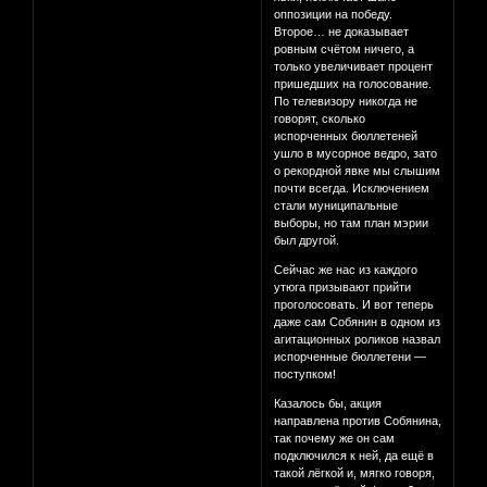
оппозиции на победу.
Второе… не доказывает
ровным счётом ничего, а
только увеличивает процент
пришедших на голосование.
По телевизору никогда не
говорят, сколько
испорченных бюллетеней
ушло в мусорное ведро, зато
о рекордной явке мы слышим
почти всегда. Исключением
стали муниципальные
выборы, но там план мэрии
был другой.
Сейчас же нас из каждого
утюга призывают прийти
проголосовать. И вот теперь
даже сам Собянин в одном из
агитационных роликов назвал
испорченные бюллетени —
поступком!
Казалось бы, акция
направлена против Собянина,
так почему же он сам
подключился к ней, да ещё в
такой лёгкой и, мягко говоря,