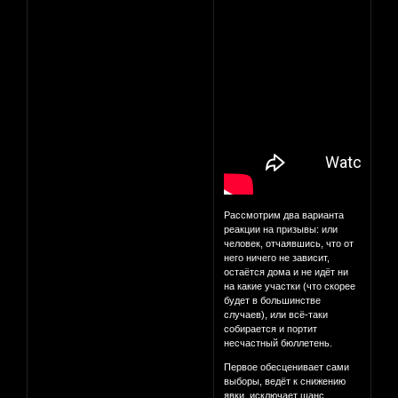
Рассмотрим два варианта
реакции на призывы: или
человек, отчаявшись, что от
него ничего не зависит,
остаётся дома и не идёт ни
на какие участки (что скорее
будет в большинстве
случаев), или всё-таки
собирается и портит
несчастный бюллетень.
Первое обесценивает сами
выборы, ведёт к снижению
явки, исключает шанс