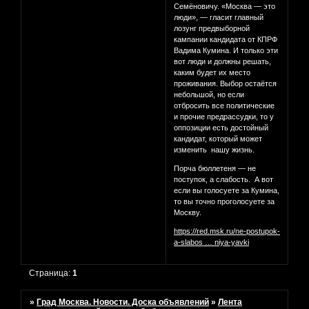
Семёновичу. «Москва — это
люди», — гласит главный
лозунг предвыборной
кампании кандидата от КПРФ
Вадима Кумина. И только эти
вот люди и должны решать,
каким будет их место
проживания. Выбор остаётся
небольшой, но если
отбросить все политические
и прочие предрассудки, то у
оппозиции есть достойный
кандидат, который может
изменить нашу жизнь.
Порча бюллетеня — не
поступок, а слабость. А вот
если вы голосуете за Кумина,
то вы точно проголосуете за
Москву.
https://red.msk.ru/ne-postupok-
a-slabos … niya-yavki
Страница:
1
»
Град Москва. Новости. Доска объявлений
»
Лента