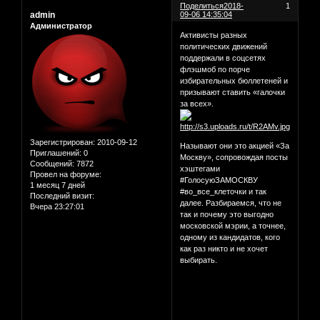
Поделиться
2018-
1
admin
09-06 14:35:04
Администратор
Активисты разных
политических движений
поддержали в соцсетях
флэшмоб по порче
избирательных бюллетеней и
призывают ставить «галочки
за всех».
Зарегистрирован
: 2010-09-12
Называют они это акцией «За
Приглашений:
0
Москву», сопровождая посты
Сообщений:
7872
хэштегами
Провел на форуме:
#ГолосуюЗАМОСКВУ
1 месяц 7 дней
#во_все_клеточки и так
Последний визит:
далее. Разбираемся, что не
Вчера 23:27:01
так и почему это выгодно
московской мэрии, а точнее,
одному из кандидатов, кого
как раз никто и не хочет
выбирать.