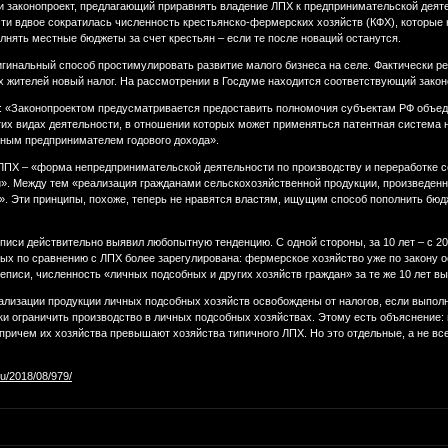
и законопроект, предлагающий приравнять владение ЛПХ к предпринимательской деяте
очти вдвое сократилась численность крестьянско-фермерских хозяйств (КФХ), которые
лнять местные бюджеты за счет крестьян – если те после новаций останутся.
гинальный способ простимулировать развитие малого бизнеса на селе. Фактически ре
х жителей новый налог. На рассмотрении в Госдуме находится соответствующий закон
: «Законопроектом предусматривается предоставить полномочия субъектам РФ объед
тих видах деятельности, в отношении которых может применяться патентная система 
ным предпринимателем годового дохода».
ПХ – «форма непредпринимательской деятельности по производству и переработке се
». Между тем «реализация гражданами сельскохозяйственной продукции, произведенно
 Эти принципы, похоже, теперь не нравятся властям, ищущим способ пополнить бюдже
иси действительно выявил любопытную тенденцию. С одной стороны, за 10 лет – с 2006 
рых по сравнению с ЛПХ более зарегулирована: фермерское хозяйство уже по закону 
писи, численность «личных подсобных и других хозяйств граждан» за те же 10 лет выр
еализации продукции личных подсобных хозяйств освобождены от налогов, если выпол
ки ограничить производство в личных подсобных хозяйствах. Этому есть объяснение:
причем их хозяйства превышают хозяйства типичного ЛПХ. Но это отдельные, а не вс
.ru/2018/08/979/