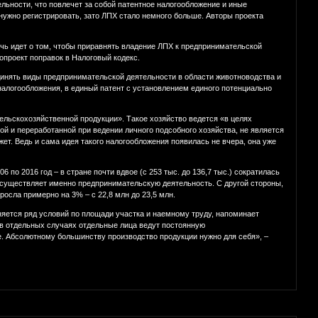
льности, что повлечет за собой патентное налогообложение и иные
 нужно регистрировать, зато ЛПХ стало немного больше. Авторы проекта
чь идет о том, чтобы приравнять владение ЛПХ к предпринимательской
опроект поправок в Налоговый кодекс.
инять виды предпринимательской деятельности в области животноводства и
налогообложения, в единый патент с установлением единого потенциально
льскохозяйственной продукции». Такое хозяйство ведется «в целях
й и переработанной при ведении личного подсобного хозяйства, не является
т. Ведь и сама идея такого налогообложения появилась не вчера, она уже
по 2016 год – в стране почти вдвое (с 253 тыс. до 136,7 тыс.) сократилась
осуществляет именно предпринимательскую деятельность. С другой стороны,
осла примерно на 3% – с 22,8 млн до 23,5 млн.
няется ряд условий по площади участка и наемному труду, напоминает
 в отдельных случаях отдельные лица ведут постоянную
е. Абсолютному большинству производство продукции нужно для себя», –