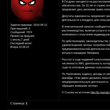
В Госдуме находится на рассмотрени
обязательства. За 10 лет в стране п
предлагают дать регионам право попо
Депутаты-единороссы предлагают ори
деятельности и внедрить для сельски
Зарегистрирован
: 2010-09-12
В пояснительной записке сообщается
Приглашений:
0
растениеводства, включая услуги в э
Сообщений:
7874
возможного к получению индивидуаль
Провел на форуме:
1 месяц 7 дней
По действующему законодательству Л
Последний визит:
удовлетворения личных потребностей
Вчера 23:28:23
предпринимательской деятельностью».
витала в коридорах Минфина.
Росстат в ходе недавней сельхозпереп
численность КФХ, деятельность кото
судя по итоговым данным сельхозпере
По Налоговому кодексу, доходы от р
Шагайда. «Уже давно делались попыт
предпринимательскую деятельность, 
обращает внимание эксперт.
© Ссылка на источник
http://tv-journal
Страница:
1