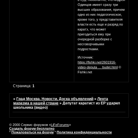
Одинцов имеет сразу три
высших образования, причем
одно из них педагогическое,
кроме того, у представителя
власти есть еще и разряд по
каратэ, что может
пригодиться ему при
очередной разборке с
несговорчивыми
подростками.
Источник:
https://fishki.net/2601916-
video-deputa … budet.html
©
Fishki.net
Страница:
1
»
Град Москва. Новости. Доска объявлений
»
Лента
маразма в нашей стране
»
Депутат каратист из ЕР ударил
школьника (видео)
© 2000 Сервис форумов «
LiFeForums
»
Создать форум бесплатно
*
Пожаловаться на форум
*
Политика конфиденциальности