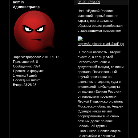
admin
05-20 17:34:09
Администратор
Член «Единой России»,
имеющий черный пояс по
каратэ, оригинальным
образом решил разобраться
с зарвавшимся подростком
В России наглость - второе
Зарегистрирован
: 2010-09-12
счастье, а если у этой
Приглашений:
0
наглости есть еще и
Сообщений:
7874
депутатский мандат, то пиши
Провел на форуме:
пропало. Показательный
1 месяц 7 дней
случай произошел на
Последний визит:
школьном стадионе, куда с
Вчера 23:28:23
инспекцией прибыл депутат
от партии «Единая Россия»
от городского поселения
Лесной Пушкинского района
Московской области. Андрей
Одинцов никак не мог
сосредоточиться на своих
важных делах по вине
небольшой группы
школьников. Ребята сидели
на скамейке и слишком