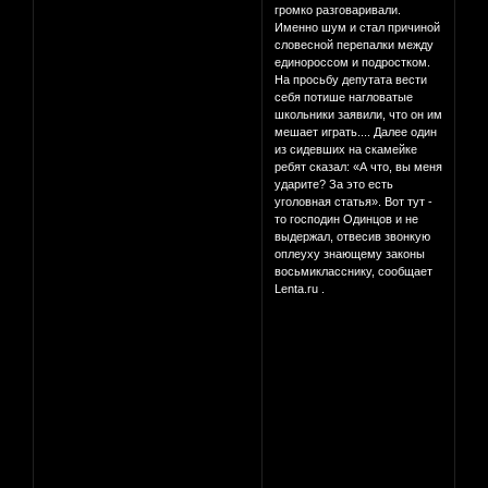
громко разговаривали.
Именно шум и стал причиной
словесной перепалки между
единороссом и подростком.
На просьбу депутата вести
себя потише нагловатые
школьники заявили, что он им
мешает играть.... Далее один
из сидевших на скамейке
ребят сказал: «А что, вы меня
ударите? За это есть
уголовная статья». Вот тут -
то господин Одинцов и не
выдержал, отвесив звонкую
оплеуху знающему законы
восьмикласснику, сообщает
Lenta.ru .