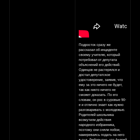
Подросток сразу же
рассказал об инциденте
своему учителю, который
потребовал от депутата
объяснений его действий.
Одинцов не растерялся и
достал депутатское
удостоверение, заявив, что
ему за это ничего не будет,
так как никто ничего не
сможет доказать. По его
словам, он рос в суровые 90-
е и отлично знает как нужно
разговаривать с молодежью.
Родителей школьника
возмутили действия
народного избранника,
поэтому они сняли побои,
намереваясь подать на него
в суд. Любопытно, что Андрей