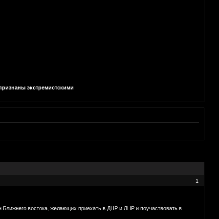
и признаны экстремистскими
1
н Ближнего востока, желающих приехать в ДНР и ЛНР и поучаствовать в