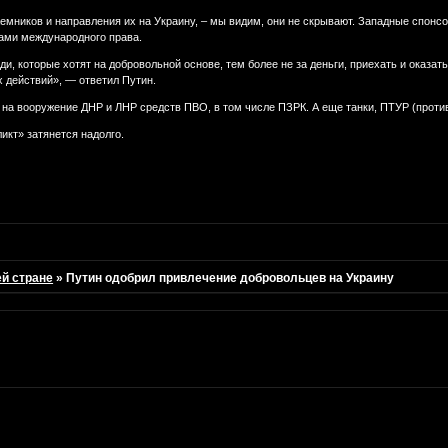
аемников и направления их на Украину, – мы видим, они не скрывают. Западные спонсо
ами международного права.
юди, которые хотят на добровольной основе, тем более не за деньги, приехать и оказ
 действий», — ответил Путин.
 на вооружение ДНР и ЛНР средств ПВО, в том числе ПЗРК. А еще танки, ПТУР (проти
икт» затянется надолго.
ей стране
»
Путин одобрил привлечение добровольцев на Украину