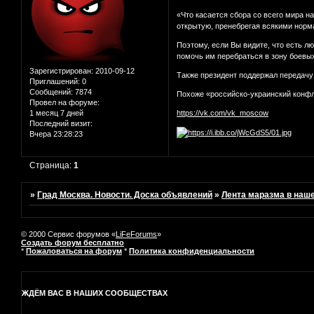
«Что касается сбора со всего мира н
открытую, пренебрегая всякими норм
Поэтому, если Вы видите, что есть л
помочь им перебраться в зону боевых
Зарегистрирован
: 2010-09-12
Также президент поддержал передачу
Приглашений:
0
Сообщений:
7874
Похоже «российско-украинский конфл
Провел на форуме:
1 месяц 7 дней
https://vk.com/vk_moscow
Последний визит:
Вчера 23:28:23
Страница:
1
»
Град Москва. Новости. Доска объявлений
»
Лента маразма в наш
© 2000 Сервис форумов «
LiFeForums
»
Создать форум бесплатно
*
Пожаловаться на форум
*
Политика конфиденциальности
ЖДЁМ ВАС В НАШИХ СООБЩЕСТВАХ