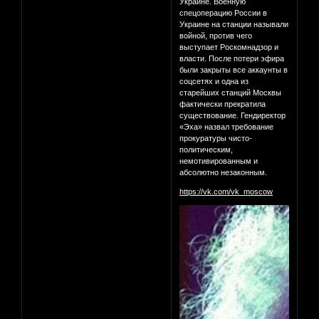
Украине. Военную
спецоперацию России в
Украине на станции называли
войной, против чего
выступает Роскомнадзор и
власти. После потери эфира
были закрыты все аккаунты в
соцсетях и одна из
старейших станций Москвы
фактически прекратила
существование. Гендиректор
«Эха» назвал требование
прокуратуры чисто-
политическим,
немотивированным и
абсолютно незаконным.
https://vk.com/vk_moscow