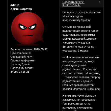
Поделиться
2022-
1
admin
03-08 19:05:47
Администратор
Радиочастоту закрытого «Эха
Москвы» отдали
провластному Sputnik
Отныне на привычной
радиостанции вместо «Эха»
будут вещать программы
Марии Захаровой, Дмитрия
«Гоблина» Пучкова, и
Евгения Попова. А начнут
Зарегистрирован
: 2010-09-12
уже завтра, 9 марта.
Приглашений:
0
Сообщений:
7874
— Исправлена историческая
Провел на форуме:
несправедливость, что у
1 месяц 7 дней
самой цитируемой
Последний визит:
радиостанции в России до
Вчера 23:28:23
сих пор не было FM-частоты,
— помпезно заявила главред
радиостанции и одна из
главных пропагандистов
Кремля Маргарита Симоньян.
Напомним, «Эхо Москвы»
закрылось по требованию
Генпрокуратуры из-за
позиции по ситуации на